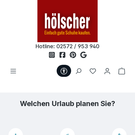
Zum Hauptinhalt springen
Hotline:
02572 / 953 940
Werkzeugleiste anzeigen
Du hast 0 Produ
Ware
Welchen Urlaub planen Sie?