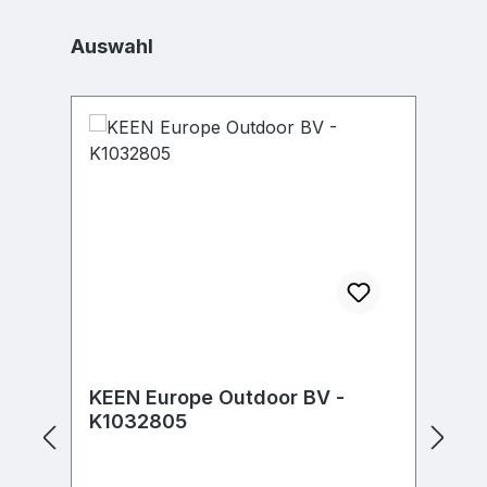
Produktgalerie überspringen
Auswahl
KEEN Europe Outdoor BV -
K
K1032805
K