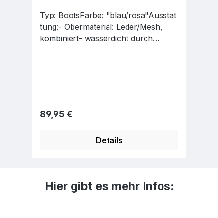
Typ: BootsFarbe: "blau/rosa"Ausstat
Ty
tung:- Obermaterial: Leder/Mesh,
un
kombiniert- wasserdicht durch
ko
Membran- herausnehmbares
M
Fußbett - leichte, robuste
Fu
Profilsohle- gepolsterter Schaftrand-
Pr
Klettverschluss und Gummizug
Sc
Regulärer Preis:
Re
89,95 €
8
Details
Hier gibt es mehr Infos: