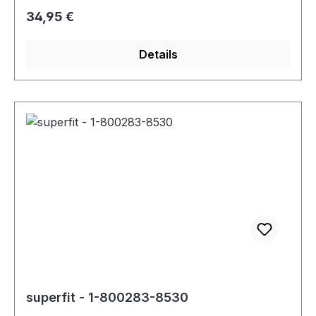
Regulärer Preis:
34,95 €
Details
superfit - 1-800283-8530