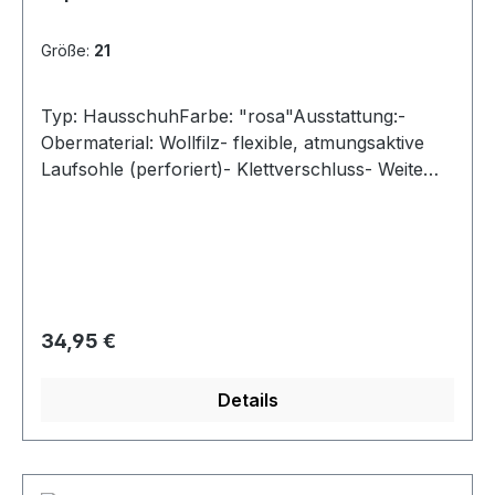
Größe:
21
Typ: HausschuhFarbe: "rosa"Ausstattung:-
Obermaterial: Wollfilz- flexible, atmungsaktive
Laufsohle (perforiert)- Klettverschluss- Weite
"mittel"- Modell "Happy Octi"
Regulärer Preis:
34,95 €
Details