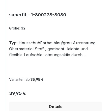
superfit - 1-800278-8080
Größe:
32
Typ: HausschuhFarbe: blau/grau Ausstattung:-
Obermaterial Stoff , gemischt- leichte und
flexible Laufsohle- atmungsaktiv durch
perforierte Laufsohle- Klettverschluss zur
Weitenregulierung
Varianten ab
35,95 €
Regulärer Preis:
39,95 €
Details