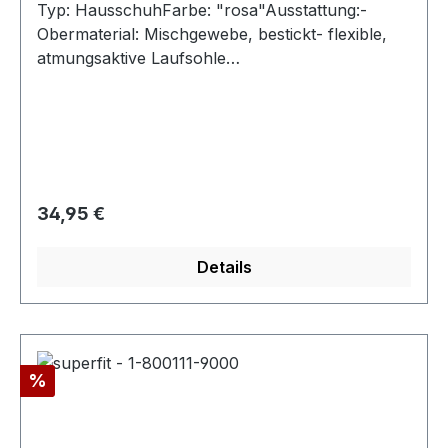
Typ: HausschuhFarbe: "rosa"Ausstattung:-
Obermaterial: Mischgewebe, bestickt- flexible,
atmungsaktive Laufsohle
(perforiert)- Klettverschluss- Weite "mittel"-
Modell "Spotty"
Regulärer Preis:
34,95 €
Details
Rabatt
%