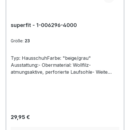
superfit - 1-006296-4000
Größe:
23
Typ: HausschuhFarbe: "beige/grau"
Ausstattung:- Obermaterial: Wollfilz-
atmungsaktive, perforierte Laufsohle- Weite
"mittel"- Modell "Happy Octi"
Regulärer Preis:
29,95 €