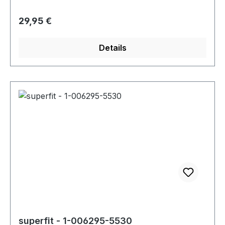
Regulärer Preis:
29,95 €
Details
superfit - 1-006295-5530