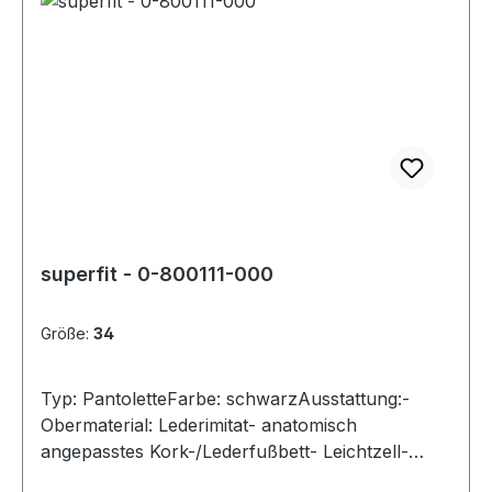
superfit - 0-800111-000
Größe:
34
Typ: PantoletteFarbe: schwarzAusstattung:-
Obermaterial: Lederimitat- anatomisch
angepasstes Kork-/Lederfußbett- Leichtzell-
Laufsohle- Riemchen mit Schnallenv