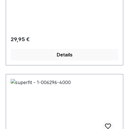
"Happy Octi"
Regulärer Preis:
29,95 €
Details