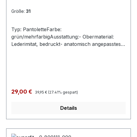
Größe:
31
Typ: PantoletteFarbe:
grün/mehrfarbigAusstattung:- Obermaterial:
Lederimitat, bedruckt- anatomisch angepasstes
Kork-/Lederfußbett- Leichtzell-Laufsohle-
Riemchen mit Schnallen
Regulärer Preis:
Verkaufspreis:
29,00 €
39,95 €
(27.41% gespart)
Details