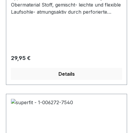
Obermaterial Stoff, gemischt- leichte und flexible
Laufsohle- atmungsaktiv durch perforierte
Laufsohle- Klettverschluss zur
Weitenregulierung
Regulärer Preis:
29,95 €
Details