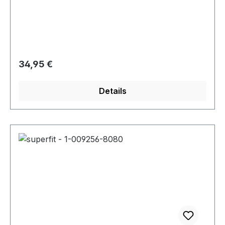
Modell "Bonny"
Regulärer Preis:
34,95 €
Details