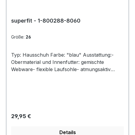
superfit - 1-800288-8060
Größe:
26
Typ: Hausschuh Farbe: "blau" Ausstattung:-
Obermaterial und Innenfutter: gemischte
Webware- flexible Laufsohle- atmungsaktiv
durch Perforation- Klettverschluss zur
Weitenregulierung- Modell "Belinda"
Regulärer Preis:
29,95 €
Details