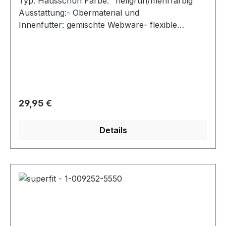
Typ: Hausschuh Farbe: "hellgrün/mehrfarbig"
Ausstattung:- Obermaterial und
Innenfutter: gemischte Webware- flexible
Laufsohle- atmungsaktiv durch Perforation-
Klettverschluss zur Weitenregulierung- Modell
"Bonny"
Regulärer Preis:
29,95 €
Details