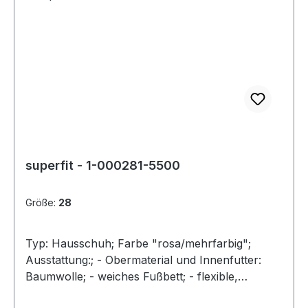
superfit - 1-000281-5500
Größe:
28
Typ: Hausschuh; Farbe "rosa/mehrfarbig";
Ausstattung:; - Obermaterial und Innenfutter:
Baumwolle; - weiches Fußbett; - flexible,
perforierte Laufsohle; - gepolsterter Schaftrand;