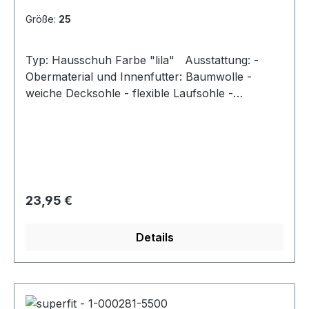
Größe:
25
Typ: Hausschuh Farbe "lila" Ausstattung: -
Obermaterial und Innenfutter: Baumwolle -
weiche Decksohle - flexible Laufsohle -
atmungsaktiv durch Perforation -
Klettverschluss zur Weitenregulierung
Regulärer Preis:
23,95 €
Details