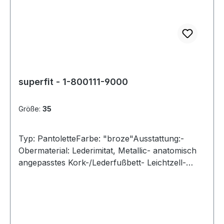
superfit - 1-800111-9000
Größe:
35
Typ: PantoletteFarbe: "broze"Ausstattung:-
Obermaterial: Lederimitat, Metallic- anatomisch
angepasstes Kork-/Lederfußbett- Leichtzell-
Laufsohle- Riemchen mit Schnallen