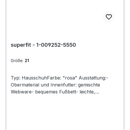
superfit - 1-009252-5550
Größe:
21
Typ: HausschuhFarbe: "rosa" Ausstattung:-
Obermaterial und Innenfutter: gemischte
Webware- bequemes Fußbett- leichte,
perforierte Laufsohle- Klettverschluss zur
Weitenregulierung- Weite "M"- Modell Spotty