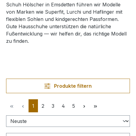
Schuh Hölscher in Emsdetten führen wir Modelle
von Marken wie Superfit, Lurchi und Haflinger mit
flexiblen Sohlen und kindgerechten Passformen.
Gute Hausschuhe unterstützen die natürliche
Fußentwicklung — wir helfen dir, das richtige Modell
zu finden.
Produkte filtern
Seite
Seite
Seite
Seite
Seite
1
2
3
4
5