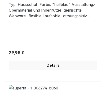
Typ: Hausschuh Farbe: "hellblau" Ausstattung:-
Obermaterial und Innenfutter: gemischte
Webware- flexible Laufsohle- atmungsaktiv
durch Perforation- Klettverschluss zur
Weitenregulierung- Modell "Belinda"
Regulärer Preis:
29,95 €
Details