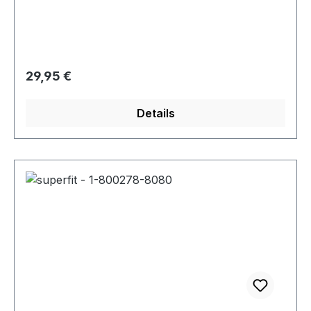
- Klettverschluss zur Weitenregulierung
Regulärer Preis:
29,95 €
Details