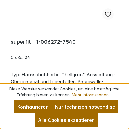
superfit - 1-006272-7540
Größe:
24
Typ: HausschuhFarbe: "hellgrün" Ausstattung:-
Obermaterial und Innenfutter: Baumwolle-
bequemes Fußbett- leichte, perforierte
Diese Website verwendet Cookies, um eine bestmögliche
Erfahrung bieten zu können.
Mehr Informationen ...
Laufsohle- Klettverschluss zur
Weitenregulierung
Konfigurieren
Nur technisch notwendige
Alle Cookies akzeptieren