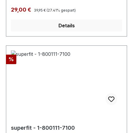
Regulärer Preis:
Verkaufspreis:
29,00 €
39,95 €
(27.41% gespart)
Details
Rabatt
%
superfit - 1-800111-7100