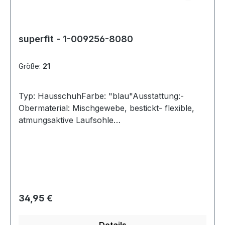
superfit - 1-009256-8080
Größe:
21
Typ: HausschuhFarbe: "blau"Ausstattung:-
Obermaterial: Mischgewebe, bestickt- flexible,
atmungsaktive Laufsohle
(perforiert)- Klettverschluss- Weite "mittel"-
Modell "Spotty"
Regulärer Preis:
34,95 €