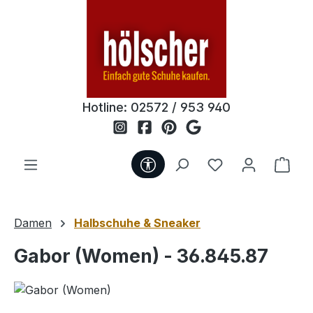
Zum Hauptinhalt springen
Hotline:
02572 / 953 940
Werkzeugleiste anzeigen
Du hast 0 Produ
Ware
Damen
Halbschuhe & Sneaker
Gabor (Women) - 36.845.87