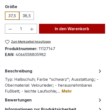
auswählen
Größe
37,5
38,5
Produkt Anzahl: Gib den gewünschten We
In den Warenkorb
Zum Merkzettel hinzufügen
Produktnummer:
11127147
EAN:
4066558805982
Beschreibung
Typ: Halbschuh; Farbe "schwarz"; Ausstattung:; -
Obermaterial: Velourleder; - herausnehmbares
Fußbett; - leichte Laufsohle;…
Mehr
Bewertungen
Informationen zur Produktsicherheit