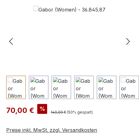
Bildergalerie überspringen
Verkaufspreis:
%
70,00 €
Regulärer Preis:
140,00 €
(50% gespart)
Preise inkl. MwSt. zzgl. Versandkosten