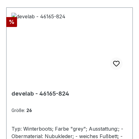
Rabatt
%
develab - 46165-824
Größe:
26
Typ: Winterboots; Farbe "grey"; Ausstattung:; -
Obermaterial: Nubukleder; - weiches Fußbett; -