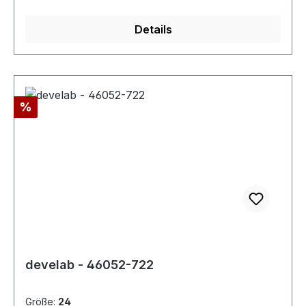
Details
Rabatt
%
develab - 46052-722
Größe:
24