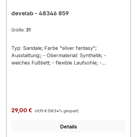
develab - 48346 859
Größe:
31
Typ: Sandale; Farbe "silver fantasy";
Ausstattung:; - Obermaterial: Synthetik; -
weiches Fußbett; - flexible Laufsohle; -
gepolsterter Schaftrand; - Klettverschluss zur
Weitenregulierung
Regulärer Preis:
Verkaufspreis:
29,00 €
69,95 €
(58.54% gespart)
Details