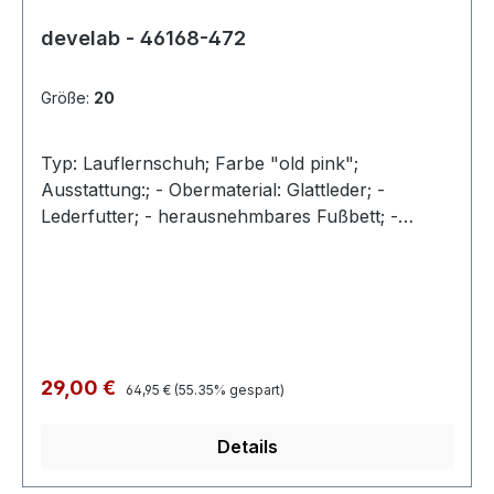
develab - 46168-472
Größe:
20
Typ: Lauflernschuh; Farbe "old pink";
Ausstattung:; - Obermaterial: Glattleder; -
Lederfutter; - herausnehmbares Fußbett; -
superflexible Laufsohle; - gepolsterter
Schaftrand; - Schnürsenkel zur
Weitenregulierung
Regulärer Preis:
Verkaufspreis:
29,00 €
64,95 €
(55.35% gespart)
Details