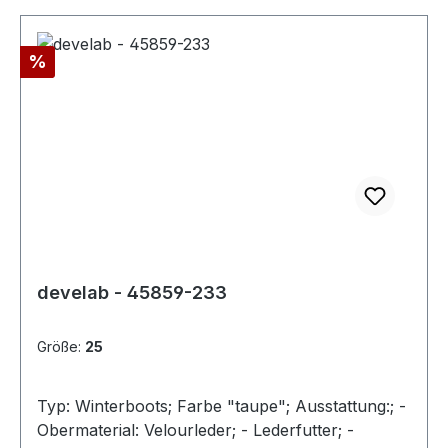
Rabatt
%
develab - 45859-233
Größe:
25
Typ: Winterboots; Farbe "taupe"; Ausstattung:; -
Obermaterial: Velourleder; - Lederfutter; -