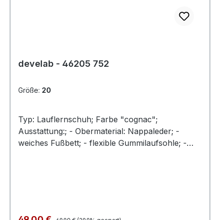
develab - 46205 752
Größe:
20
Typ: Lauflernschuh; Farbe "cognac";
Ausstattung:; - Obermaterial: Nappaleder; -
weiches Fußbett; - flexible Gummilaufsohle; -
gepolsterter Schaftrand; - Schnürsenkel zur
Weitenregulierung
Regulärer Preis:
Verkaufspreis:
49,00 €