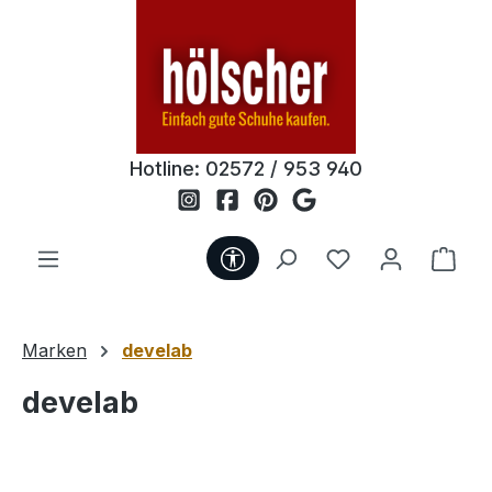
Zum Hauptinhalt springen
Hotline:
02572 / 953 940
Werkzeugleiste anzeigen
Du hast 0 Produ
Ware
Marken
develab
develab