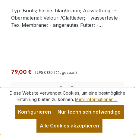
Typ: Boots; Farbe: blau/braun; Ausstattung:; -
Obermaterial: Velour-/Glattleder; - wasserfeste
Tex-Membrane; - angerautes Futter; -
herausnehmbare Decksohle; - Gummisohle mit
robuster Vorderkappe; - Doppelklette
Regulärer Preis:
Verkaufspreis:
79,00 €
99,95 €
(20.96% gespart)
Details
Diese Website verwendet Cookies, um eine bestmögliche
Erfahrung bieten zu können.
Mehr Informationen ...
Konfigurieren
Nur technisch notwendige
Rabatt
%
Alle Cookies akzeptieren