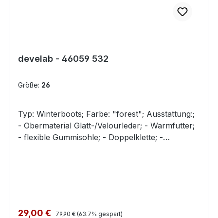
develab - 46059 532
Größe:
26
Typ: Winterboots; Farbe: "forest"; Ausstattung:;
- Obermaterial Glatt-/Velourleder; - Warmfutter;
- flexible Gummisohle; - Doppelklette; -
gummierte Vorderkappe;
Regulärer Preis:
Verkaufspreis:
29,00 €
79,90 €
(63.7% gespart)