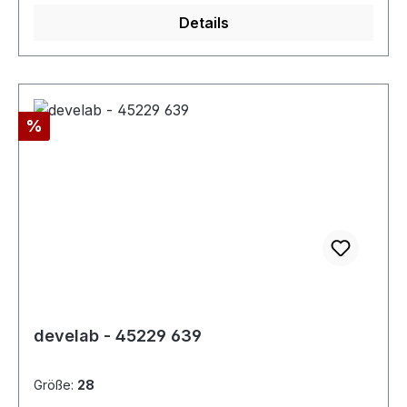
Details
Rabatt
%
develab - 45229 639
Größe:
28