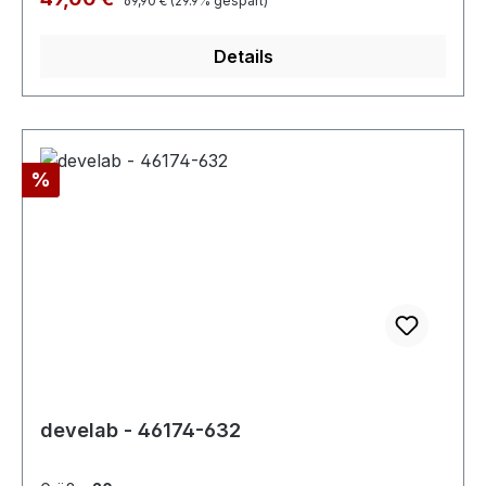
69,90 €
(29.9% gespart)
Details
Rabatt
%
develab - 46174-632