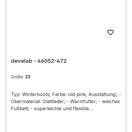
develab - 46052-472
Größe:
23
Typ: Winterboots; Farbe: old pink; Ausstattung:; -
Obermaterial: Glattleder; - Warmfutter; - weiches
Fußbett; - superleichte und flexible
Gummilaufsohle; - gepolsterter Schaftrand; -
Schnürsenkel zur Weitenregulierung