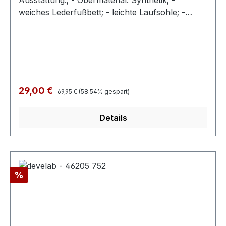
Ausstattung:; - Obermaterial: Synthetik; -
weiches Lederfußbett; - leichte Laufsohle; -
gepolsterter Schaftrand; - Klettverschluss zur
Weitenregulierung
Regulärer Preis:
Verkaufspreis:
29,00 €
69,95 €
(58.54% gespart)
Details
Rabatt
%