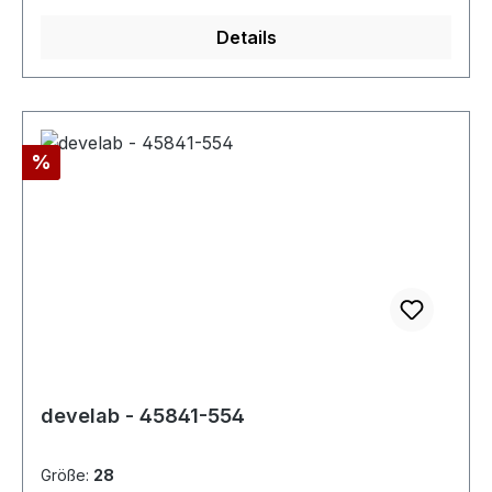
Details
Rabatt
%
develab - 45841-554
Größe:
28