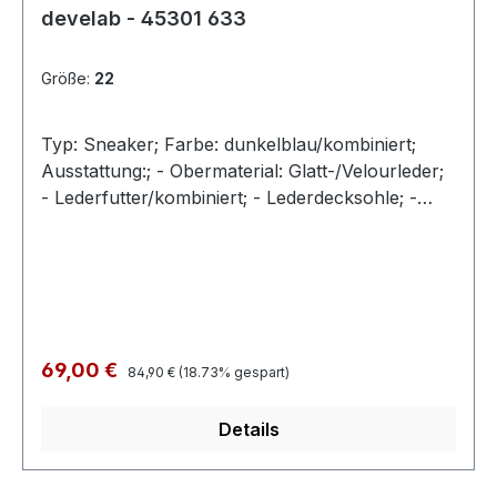
develab - 45301 633
Größe:
22
Typ: Sneaker; Farbe: dunkelblau/kombiniert;
Ausstattung:; - Obermaterial: Glatt-/Velourleder;
- Lederfutter/kombiniert; - Lederdecksohle; -
Doppelklette; - flexible Laufsohle;
Regulärer Preis:
Verkaufspreis:
69,00 €
84,90 €
(18.73% gespart)
Details