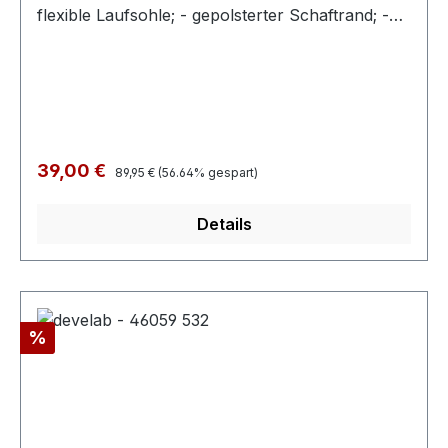
flexible Laufsohle; - gepolsterter Schaftrand; -
Doppelklette zur Weitenregulierung; - wasserfest
Regulärer Preis:
Verkaufspreis:
39,00 €
89,95 €
(56.64% gespart)
Details
Rabatt
%