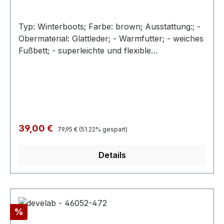
Typ: Winterboots; Farbe: brown; Ausstattung:; -
Obermaterial: Glattleder; - Warmfutter; - weiches
Fußbett; - superleichte und flexible
Gummilaufsohle; - gepolsterter Schaftrand; -
Schnürsenkel zur Weitenregulierung
Regulärer Preis:
Verkaufspreis:
39,00 €
79,95 €
(51.22% gespart)
Details
Rabatt
%