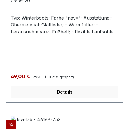
Größe:
20
Typ: Winterboots; Farbe "navy"; Ausstattung:; -
Obermaterial: Glattleder; - Warmfutter; -
herausnehmbares Fußbett; - flexible Laufsohle; -
gepolsterter Schaftrand; - Schnürsenkel zur
Weitenregulierung;
Regulärer Preis:
Verkaufspreis:
49,00 €
79,95 €
(38.71% gespart)
Details
Rabatt
%