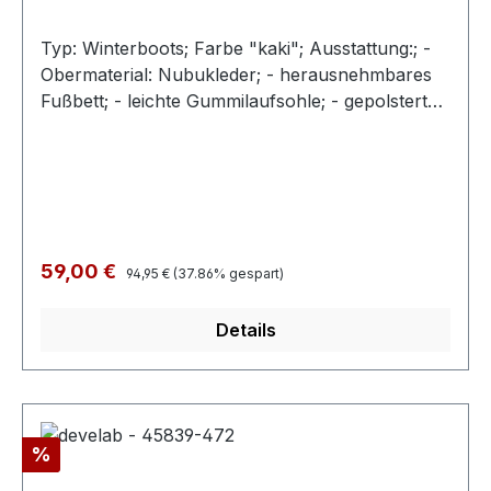
Typ: Winterboots; Farbe "kaki"; Ausstattung:; -
Obermaterial: Nubukleder; - herausnehmbares
Fußbett; - leichte Gummilaufsohle; - gepolsterter
Schaftrand; - Schnürsenkel und Reißverschluss;
Regulärer Preis:
Verkaufspreis:
59,00 €
94,95 €
(37.86% gespart)
Details
Rabatt
%