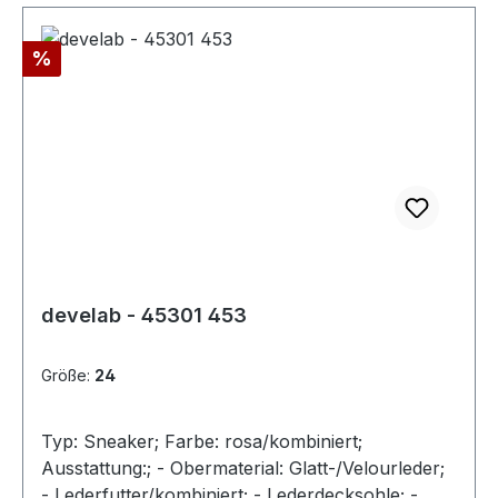
Rabatt
%
develab - 45301 453
Größe:
24
Typ: Sneaker; Farbe: rosa/kombiniert;
Ausstattung:; - Obermaterial: Glatt-/Velourleder;
- Lederfutter/kombiniert; - Lederdecksohle; -