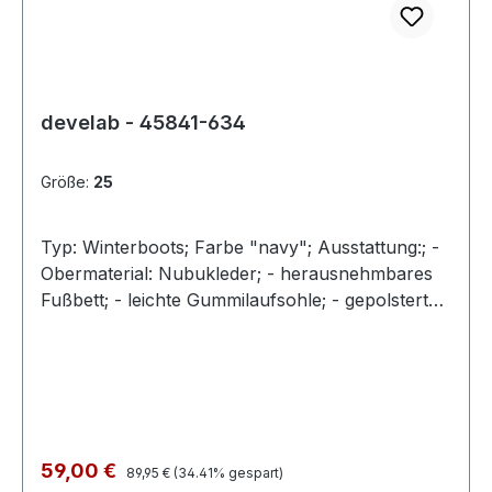
develab - 45841-634
Größe:
25
Typ: Winterboots; Farbe "navy"; Ausstattung:; -
Obermaterial: Nubukleder; - herausnehmbares
Fußbett; - leichte Gummilaufsohle; - gepolsterter
Schaftrand; - Schnürsenkel und Reißverschluss;
Regulärer Preis:
Verkaufspreis:
59,00 €
89,95 €
(34.41% gespart)