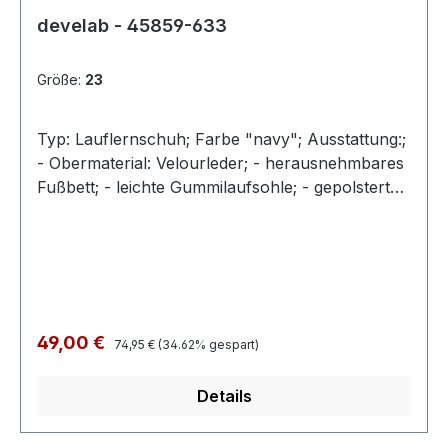
develab - 45859-633
Größe:
23
Typ: Lauflernschuh; Farbe "navy"; Ausstattung:;
- Obermaterial: Velourleder; - herausnehmbares
Fußbett; - leichte Gummilaufsohle; - gepolsterter
Schaftrand; - Schnürsenkel zur
Weitenregulierung;
Regulärer Preis:
Verkaufspreis:
49,00 €
74,95 €
(34.62% gespart)
Details