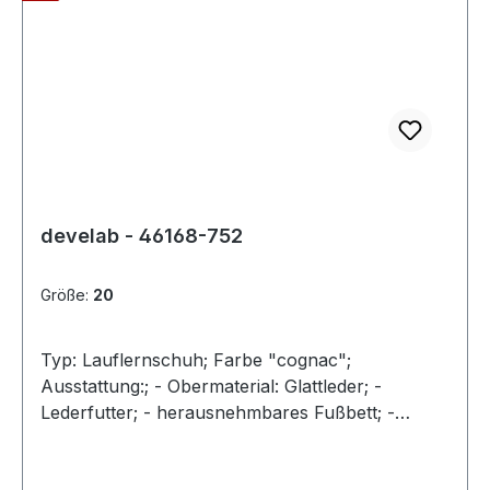
develab - 46168-752
Größe:
20
Typ: Lauflernschuh; Farbe "cognac";
Ausstattung:; - Obermaterial: Glattleder; -
Lederfutter; - herausnehmbares Fußbett; -
leichte und superflexible Gummilaufsohle; -
gepolsterter Schaftrand; - Schnürsenkel zur