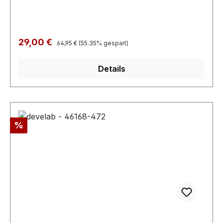
Weitenregulierung
Regulärer Preis:
Verkaufspreis:
29,00 €
64,95 €
(55.35% gespart)
Details
Rabatt
%