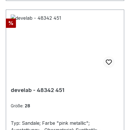
Rabatt
%
develab - 48342 451
Größe:
28
Typ: Sandale; Farbe "pink metallic";