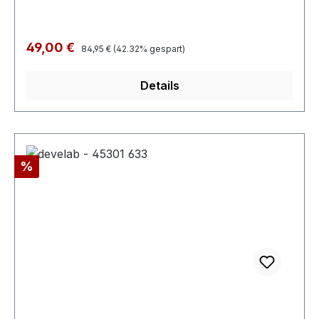
Regulärer Preis:
Verkaufspreis:
49,00 €
84,95 €
(42.32% gespart)
Details
Rabatt
%