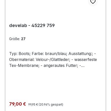
develab - 45229 759
Größe:
27
Typ: Boots; Farbe: braun/blau; Ausstattung:; -
Obermaterial: Velour-/Glattleder; - wasserfeste
Tex-Membrane; - angerautes Futter; -
herausnehmbare Decksohle; - Gummisohle mit
robuster Vorderkappe; - Doppelklette
Regulärer Preis:
Verkaufspreis:
79,00 €
99,95 €
(20.96% gespart)