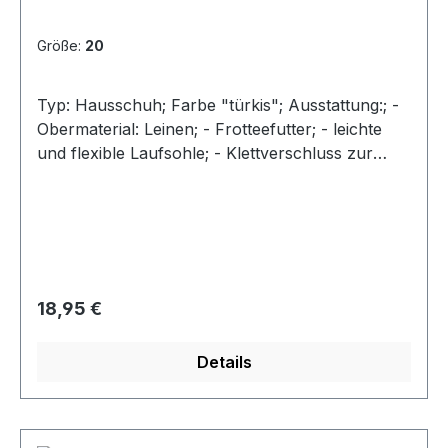
Größe:
20
Typ: Hausschuh; Farbe "türkis"; Ausstattung:; -
Obermaterial: Leinen; - Frotteefutter; - leichte
und flexible Laufsohle; - Klettverschluss zur
Weitenregulierung; - Weite M
Regulärer Preis:
18,95 €
Details