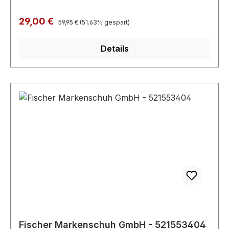
Regulärer Preis:
Verkaufspreis:
29,00 €
59,95 €
(51.63% gespart)
Details
Fischer Markenschuh GmbH - 521553404