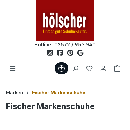
Zum Hauptinhalt springen
Hotline:
02572 / 953 940
Werkzeugleiste anzeigen
Du hast 0 Produ
Ware
Marken
Fischer Markenschuhe
Fischer Markenschuhe