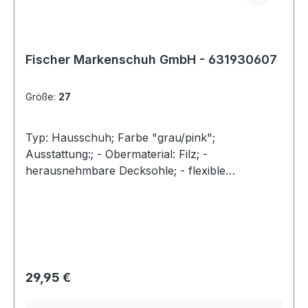
Fischer Markenschuh GmbH - 631930607
Größe:
27
Typ: Hausschuh; Farbe "grau/pink";
Ausstattung:; - Obermaterial: Filz; -
herausnehmbare Decksohle; - flexible
Laufsohle; - gepolsterter Schaftrand; -
Klettverschluss zur Weitenregulierung
Regulärer Preis:
29,95 €