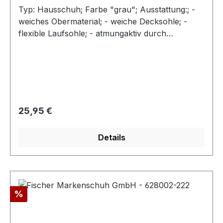
Typ: Hausschuh; Farbe "grau"; Ausstattung:; -
weiches Obermaterial; - weiche Decksohle; -
flexible Laufsohle; - atmungaktiv durch
Peforation; - Klettverschluss zur
Weitenregulierung
Regulärer Preis:
25,95 €
Details
Rabatt
%