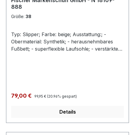
Fischer Markenschuh GmbH - N 18109-
888
Größe:
38
Typ: Slipper; Farbe: beige; Ausstattung:; -
Obermaterial: Synthetik; - herausnehmbares
Fußbett; - superflexible Laufsohle; - verstärkte
Fersenkappe; - Klettverschluss zur
Weitenregulierung
Regulärer Preis:
Verkaufspreis:
79,00 €
99,95 €
(20.96% gespart)
Details