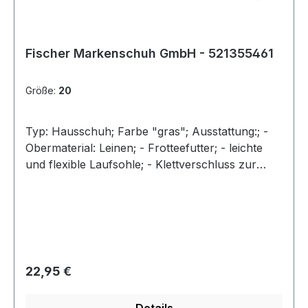
Fischer Markenschuh GmbH - 521355461
Größe:
20
Typ: Hausschuh; Farbe "gras"; Ausstattung:; -
Obermaterial: Leinen; - Frotteefutter; - leichte
und flexible Laufsohle; - Klettverschluss zur
Weitenregulierung; - Weite M
Regulärer Preis:
22,95 €