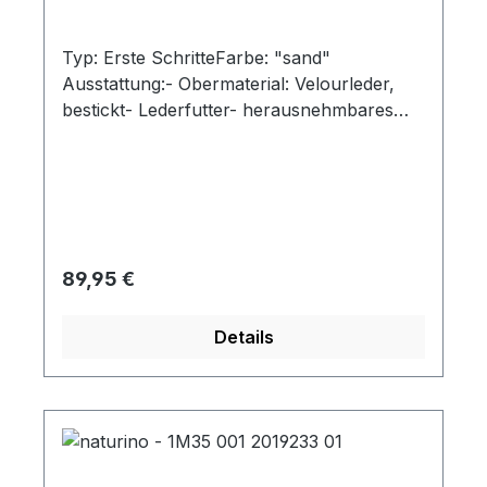
Typ: Erste SchritteFarbe: "sand"
Ausstattung:- Obermaterial: Velourleder,
bestickt- Lederfutter- herausnehmbares
Lederfußbett- flexible Laufsohle mit
robuster Vorderkappe- gepolsterter
Schaftrand- Schnürsenkel - "Cocoon"
Regulärer Preis:
89,95 €
Details