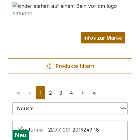
Infos zur Marke
Produkte filtern
Seite
Seite
Seite
Seite
1
2
3
4
Neu