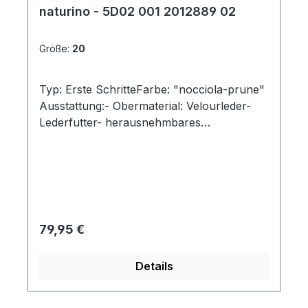
naturino - 5D02 001 2012889 02
Größe:
20
Typ: Erste SchritteFarbe: "nocciola-prune"
Ausstattung:- Obermaterial: Velourleder-
Lederfutter- herausnehmbares
Lederfußbett- flexible Laufsohle mit
robuster Vorderkappe- gepolsterter
Schaftrand- Schnürsenkel - "Cocoon"
Regulärer Preis:
79,95 €
Details