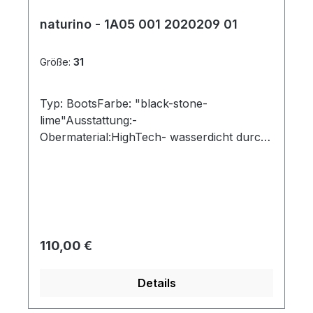
naturino - 1A05 001 2020209 01
Größe:
31
Typ: BootsFarbe: "black-stone-
lime"Ausstattung:-
Obermaterial:HighTech- wasserdicht durch
Tex-Membran- herausnehmbare
Decksohle- Gummisenkel-
robuste Profilsohle
Regulärer Preis:
110,00 €
Details