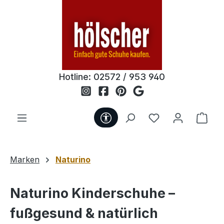
Zum Hauptinhalt springen
Hotline:
02572 / 953 940
Werkzeugleiste anzeigen
Du hast 0 Produ
Ware
Marken
Naturino
Naturino Kinderschuhe –
fußgesund & natürlich