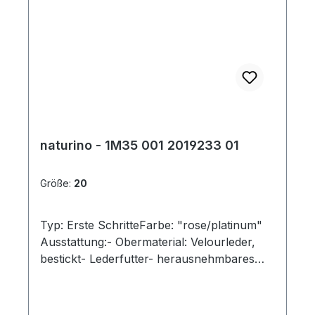
naturino - 1M35 001 2019233 01
Größe:
20
Typ: Erste SchritteFarbe: "rose/platinum"
Ausstattung:- Obermaterial: Velourleder,
bestickt- Lederfutter- herausnehmbares
Lederfußbett- flexible Laufsohle mit
robuster Vorderkappe- gepolsterter
Schaftrand- Schnürsenkel - "Cocoon"