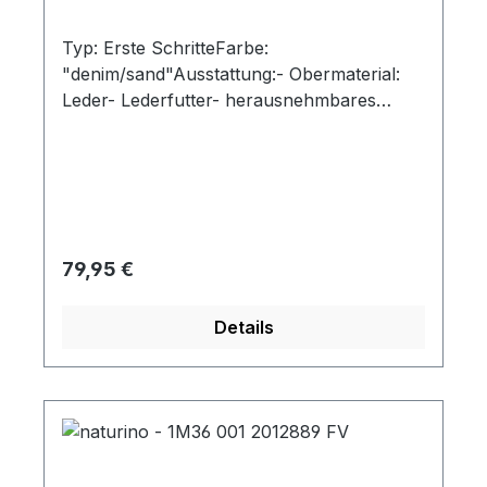
Typ: Erste SchritteFarbe:
"denim/sand"Ausstattung:- Obermaterial:
Leder- Lederfutter- herausnehmbares
Lederfußbett- flexible Laufsohle mit
robuster Vorderkappe- gepolsterter
Schaftrand- Schnürsenkel zur
Weitenregulierung
Regulärer Preis:
79,95 €
Details