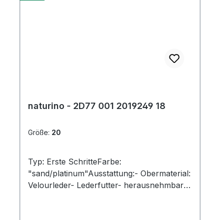
naturino - 2D77 001 2019249 18
Größe:
20
Typ: Erste SchritteFarbe:
"sand/platinum"Ausstattung:- Obermaterial:
Velourleder- Lederfutter- herausnehmbares
Lederfußbett- flexible Laufsohle mit
robuster Vorderkappe- gepolsterter