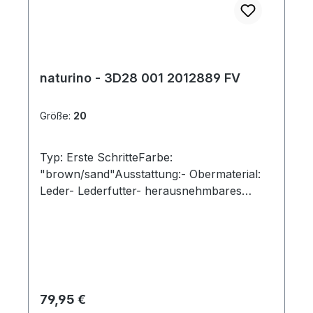
naturino - 3D28 001 2012889 FV
Größe:
20
Typ: Erste SchritteFarbe:
"brown/sand"Ausstattung:- Obermaterial:
Leder- Lederfutter- herausnehmbares
Lederfußbett- flexible Laufsohle mit
robuster Vorderkappe- gepolsterter
Schaftrand- Schnürsenkel zur
Weitenregulierung
Regulärer Preis:
79,95 €