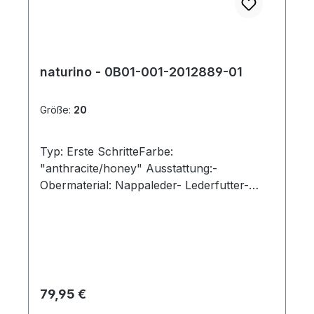
naturino - 0B01-001-2012889-01
Größe:
20
Typ: Erste SchritteFarbe:
"anthracite/honey" Ausstattung:-
Obermaterial: Nappaleder- Lederfutter-
herausnehmbares Lederfußbett- flexible
Laufsohle mit robuster Vorderkappe-
gepolsterter Schaftrand- Schnürsenkel -
"Cocoon"
Regulärer Preis:
79,95 €