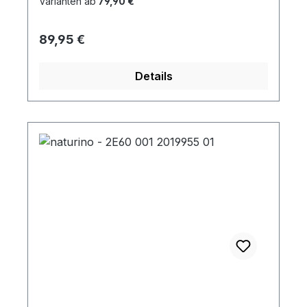
Varianten ab
79,90 €
Regulärer Preis:
89,95 €
Details