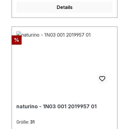
Details
Rabatt
%
naturino - 1N03 001 2019957 01
Größe:
31