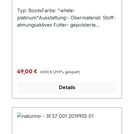
Typ: BootsFarbe: "whiite-
platinum"Ausstattung:- Obermaterial: Stoff-
atmungsaktives Futter- gepolsterte
Decksohle- Gummikappe- flexible
Laufsohle- Schnürung und Reißverschluss
Regulärer Preis:
Verkaufspreis:
49,00 €
69,90 €
(29.9% gespart)
Details