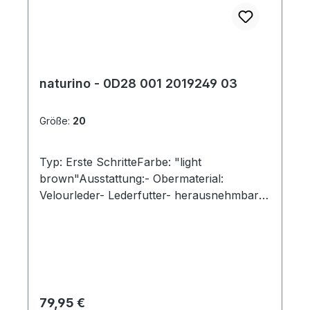
naturino - 0D28 001 2019249 03
Größe:
20
Typ: Erste SchritteFarbe: "light
brown"Ausstattung:- Obermaterial:
Velourleder- Lederfutter- herausnehmbares
Lederfußbett- flexible Laufsohle mit
robuster Vorderkappe- gepolsterter
Schaftrand- Schnürsenkel zur
Weitenregulierung
Regulärer Preis:
79,95 €