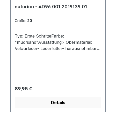
naturino - 4D96 001 2019139 01
Größe:
20
Typ: Erste SchritteFarbe:
"mud/sand"Ausstattung:- Obermaterial:
Velourleder- Lederfutter- herausnehmbares
Lederfußbett- flexible Laufsohle mit
robuster Vorderkappe- gepolsterter
Schaftrand- Schnürsenkel zur
Weitenregulierung
Regulärer Preis:
89,95 €
Details