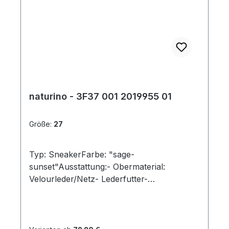
naturino - 3F37 001 2019955 01
Größe:
27
Typ: SneakerFarbe: "sage-
sunset"Ausstattung:- Obermaterial:
Velourleder/Netz- Lederfutter-
herausnehmbares Lederfußbett- flexible
Laufsohle - gepolsterter Schaftrand-
Doppelklette