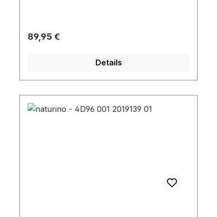
Regulärer Preis:
89,95 €
Details