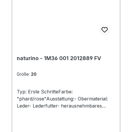
naturino - 1M36 001 2012889 FV
Größe:
20
Typ: Erste SchritteFarbe:
"phard/rose"Ausstattung:- Obermaterial:
Leder- Lederfutter- herausnehmbares
Lederfußbett- flexible Laufsohle mit
robuster Vorderkappe- gepolsterter
Schaftrand- Schnürsenkel zur