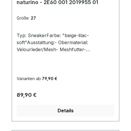
naturino - 2E60 001 2019955 01
Größe:
27
Typ: SneakerFarbe: "beige-lilac-
soft"Ausstattung:- Obermaterial:
Velourleder/Mesh- Meshfutter-
herausnehmbares Lederfußbett- flexible
Laufsohle mit robuster Vorderkappe-
gepolsterter Schaftrand- Doppelklette
Varianten ab
79,90 €
Regulärer Preis:
89,90 €
Details