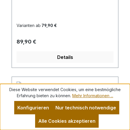
r, kombi.- gepolsterter
Schaftrand- herausnehmbares
Lederfußbett- flexible Gummilaufsohle-
Doppelklette
Varianten ab
79,90 €
Regulärer Preis:
89,90 €
Details
Diese Website verwendet Cookies, um eine bestmögliche
Erfahrung bieten zu können.
Mehr Informationen ...
Konfigurieren
Nur technisch notwendige
Alle Cookies akzeptieren