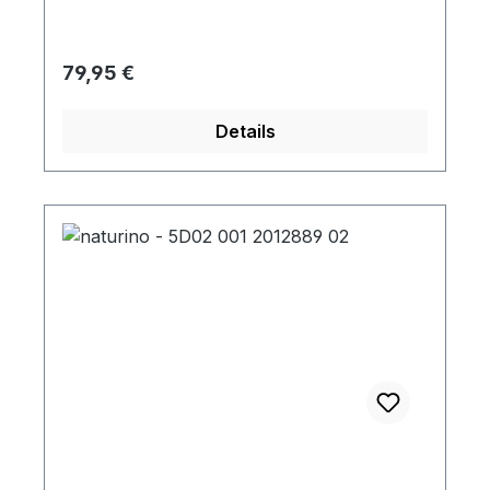
Weitenregulierung
Regulärer Preis:
79,95 €
Details