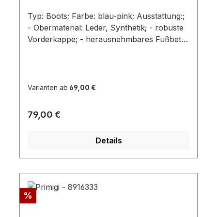
Typ: Boots; Farbe: blau-pink; Ausstattung:;
- Obermaterial: Leder, Synthetik; - robuste
Vorderkappe; - herausnehmbares Fußbett;
- superleichte Laufsohle; - wasserfest
durch "GoreTex"-Membrane; - gepolsterter
Schaftrand; - Klettverschluss und
Gummizug
Varianten ab
69,00 €
Regulärer Preis:
79,00 €
Details
Rabatt
%