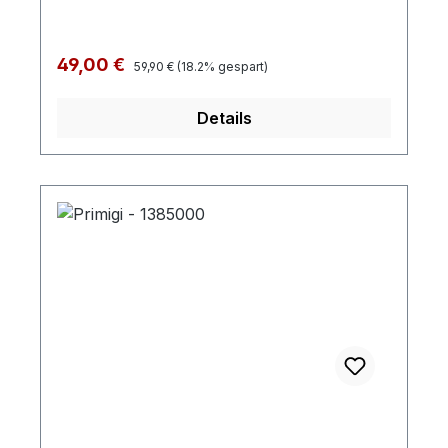
Regulärer Preis:
Verkaufspreis:
49,00 €
59,90 €
(18.2% gespart)
Details