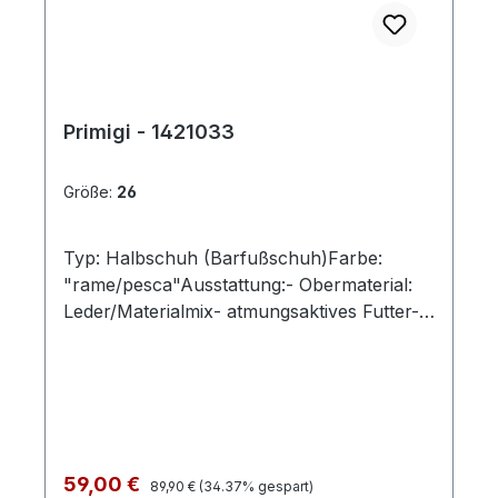
Primigi - 1421033
Größe:
26
Typ: Halbschuh (Barfußschuh)Farbe:
"rame/pesca"Ausstattung:- Obermaterial:
Leder/Materialmix- atmungsaktives Futter-
flexible Gummilaufsohle- gepolsterter
Schaftrand- Klettverschluss und Gummizug
Regulärer Preis:
Verkaufspreis:
59,00 €
89,90 €
(34.37% gespart)