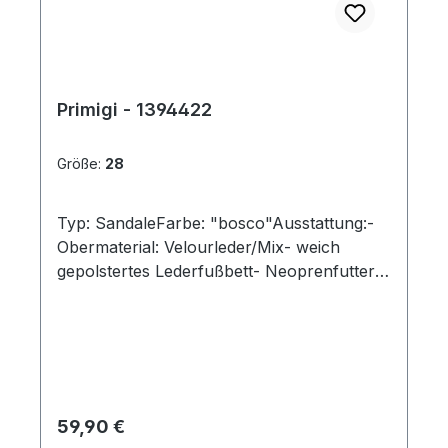
Primigi - 1394422
Größe:
28
Typ: SandaleFarbe: "bosco"Ausstattung:-
Obermaterial: Velourleder/Mix- weich
gepolstertes Lederfußbett- Neoprenfutter-
leichte, flexible Laufsohle- weicher
Schaftrand- Doppelklette
Regulärer Preis:
59,90 €