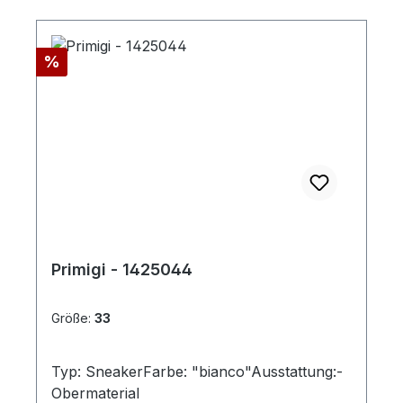
Rabatt
%
Primigi - 1425044
Größe:
33
Typ: SneakerFarbe: "bianco"Ausstattung:-
Obermaterial