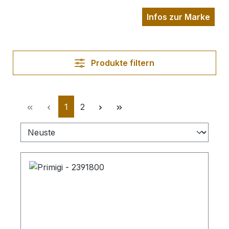
Infos zur Marke
Produkte filtern
Seite
Seite
1
2