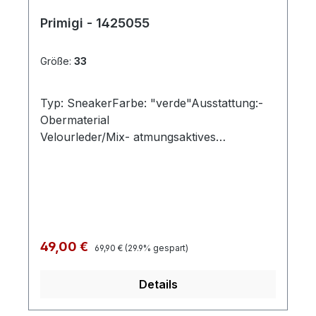
Primigi - 1425055
Größe:
33
Typ: SneakerFarbe: "verde"Ausstattung:-
Obermaterial
Velourleder/Mix- atmungsaktives
Futter- herausnehmbares Fußbett-
Schnürung und Reißverschluss- leichte
Plateausohle
Regulärer Preis:
Verkaufspreis:
49,00 €
69,90 €
(29.9% gespart)
Details