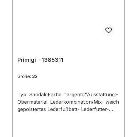
Primigi - 1385311
Größe:
32
Typ: SandaleFarbe: "argento"Ausstattung:-
Obermaterial: Lederkombination/Mix- weich
gepolstertes Lederfußbett- Lederfutter-
leichte, flexible Laufsohle- weicher
Schaftrand- Doppelklette