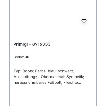
Primigi - 8916333
Größe:
30
Typ: Boots; Farbe: blau, schwarz;
Ausstattung:; - Obermaterial: Synthetik; -
herausnehmbares Fußbett; - leichte
Laufsohle; - gepolsterter Schaftrand; -
Klettverschluss zur Weitenregulierung; -
"GoreTex"-Membrane