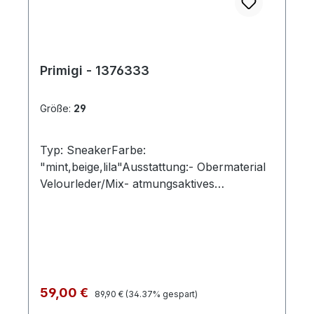
Primigi - 1376333
Größe:
29
Typ: SneakerFarbe:
"mint,beige,lila"Ausstattung:- Obermaterial
Velourleder/Mix- atmungsaktives
Futter- herausnehmbares Fußbett-
Gummizug und Klettverschluss- flexible
Gummisohle
Regulärer Preis:
Verkaufspreis:
59,00 €
89,90 €
(34.37% gespart)