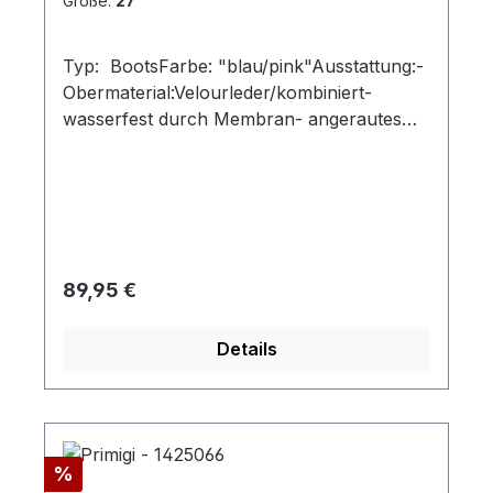
Größe:
27
Typ: BootsFarbe: "blau/pink"Ausstattung:-
Obermaterial:Velourleder/kombiniert-
wasserfest durch Membran- angerautes
Futter- herausnehmbare Decksohle-
Gummizug und Klettverschluss- robuste
Profilsohle- gummierte Vorderkappe
Regulärer Preis:
89,95 €
Details
Rabatt
%