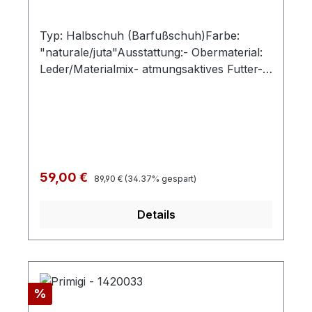
Typ: Halbschuh (Barfußschuh)Farbe:
"naturale/juta"Ausstattung:- Obermaterial:
Leder/Materialmix- atmungsaktives Futter-
flexible Gummilaufsohle- gepolsterter
Schaftrand- Klettverschluss und Gummizug
Regulärer Preis:
Verkaufspreis:
59,00 €
89,90 €
(34.37% gespart)
Details
Rabatt
%