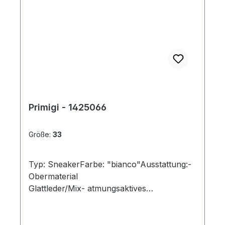
Primigi - 1425066
Größe:
33
Typ: SneakerFarbe: "bianco"Ausstattung:-
Obermaterial
Glattleder/Mix- atmungsaktives
Futter- herausnehmbares Fußbett-
Schnürung und Reißverschluss- leichte
Plateausohle