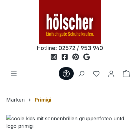
Zum Hauptinhalt springen
Hotline:
02572 / 953 940
Werkzeugleiste anzeigen
Du hast 0 Produ
Ware
Marken
Primigi