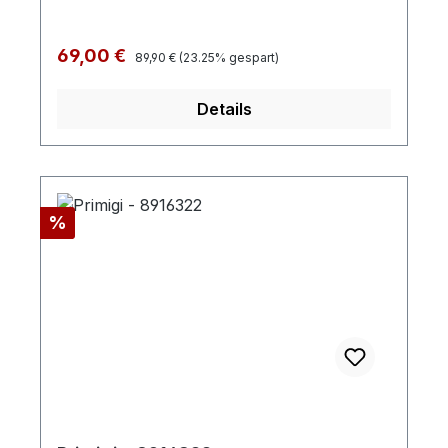
Regulärer Preis:
Verkaufspreis:
69,00 €
89,90 €
(23.25% gespart)
Details
Rabatt
%