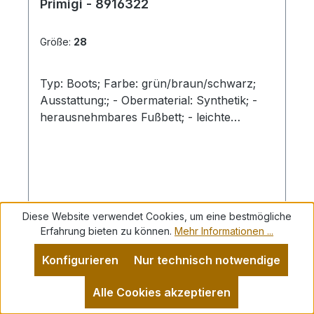
Primigi - 8916322
Größe:
28
Typ: Boots; Farbe: grün/braun/schwarz;
Ausstattung:; - Obermaterial: Synthetik; -
herausnehmbares Fußbett; - leichte
Laufsohle; - gepolsterter Schaftrand; -
Klettverschluss zur Weitenregulierung; -
"GoreTex"-Membrane
Diese Website verwendet Cookies, um eine bestmögliche
Regulärer Preis:
Verkaufspreis:
69,00 €
89,90 €
(23.25% gespart)
Erfahrung bieten zu können.
Mehr Informationen ...
Konfigurieren
Nur technisch notwendige
Details
Alle Cookies akzeptieren