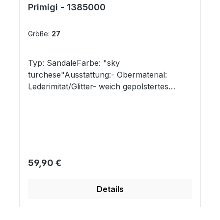
Primigi - 1385000
Größe:
27
Typ: SandaleFarbe: "sky
turchese"Ausstattung:- Obermaterial:
Lederimitat/Glitter- weich gepolstertes
Lederfußbett- Lederfutter- leichte,
flexible Laufsohle- weicher Schaftrand-
Doppelklette
Regulärer Preis:
59,90 €
Details