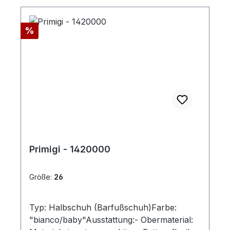
Rabatt
%
Primigi - 1420000
Größe:
26
Typ: Halbschuh (Barfußschuh)Farbe:
"bianco/baby"Ausstattung:- Obermaterial: