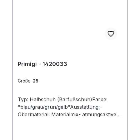
Primigi - 1420033
Größe:
25
Typ: Halbschuh (Barfußschuh)Farbe:
"blau/grau/grün/gelb"Ausstattung:-
Obermaterial: Materialmix- atmungsaktives
Futter- flexible Gummilaufsohle-
gepolsterter Schaftrand- Klettverschluss
und Gummizug