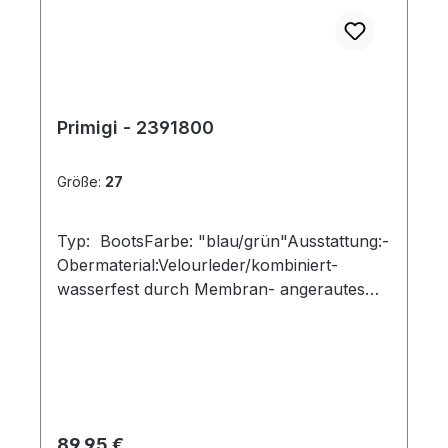
Primigi - 2391800
Größe:
27
Typ: BootsFarbe: "blau/grün"Ausstattung:-
Obermaterial:Velourleder/kombiniert-
wasserfest durch Membran- angerautes
Futter- herausnehmbare Decksohle-
Gummizug und Klettverschluss- robuste
Profilsohle- gummierte Vorderkappe
Regulärer Preis:
89,95 €