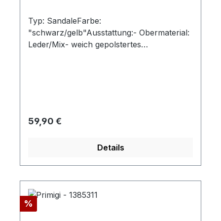
Typ: SandaleFarbe:
"schwarz/gelb"Ausstattung:- Obermaterial:
Leder/Mix- weich gepolstertes
Lederfußbett- leichte, flexible Laufsohle-
weicher Schaftrand- Doppelklette
Regulärer Preis:
59,90 €
Details
Rabatt
%