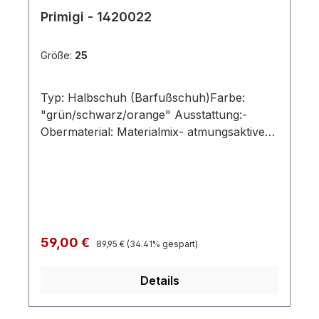
Primigi - 1420022
Größe:
25
Typ: Halbschuh (Barfußschuh)Farbe:
"grün/schwarz/orange" Ausstattung:-
Obermaterial: Materialmix- atmungsaktives
Futter- flexible Gummilaufsohle-
gepolsterter Schaftrand- Klettverschluss
und Gummizug
Regulärer Preis:
Verkaufspreis:
59,00 €
89,95 €
(34.41% gespart)
Details