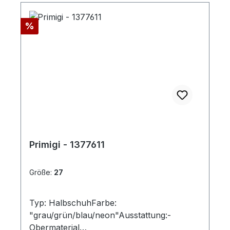
Rabatt
%
Primigi - 1377611
Größe:
27
Typ: HalbschuhFarbe:
"grau/grün/blau/neon"Ausstattung:-
Obermaterial