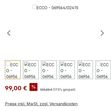
Bildergalerie überspringen
Verkaufspreis:
%
99,00 €
Regulärer Preis:
120,00 €
(17.5% gespart)
Preise inkl. MwSt. zzgl. Versandkosten