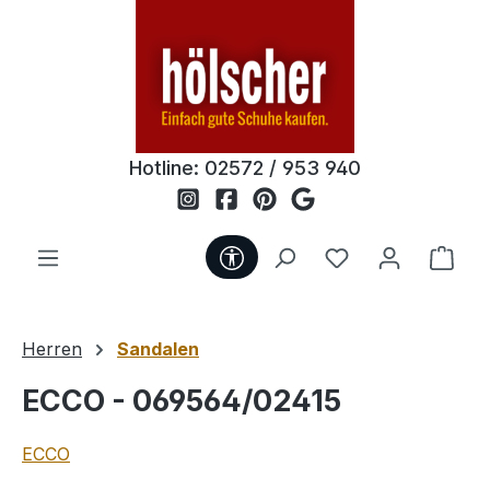
Zum Hauptinhalt springen
Hotline:
02572 / 953 940
Werkzeugleiste anzeigen
Du hast 0 Produ
Ware
Herren
Sandalen
ECCO - 069564/02415
ECCO