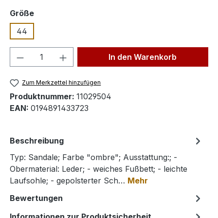
auswählen
Größe
44
Produkt Anzahl: Gib den gewünschten We
In den Warenkorb
Zum Merkzettel hinzufügen
Produktnummer:
11029504
EAN:
0194891433723
Beschreibung
Typ: Sandale; Farbe "ombre"; Ausstattung:; -
Obermaterial: Leder; - weiches Fußbett; - leichte
Laufsohle; - gepolsterter Sch…
Mehr
Bewertungen
Informationen zur Produktsicherheit