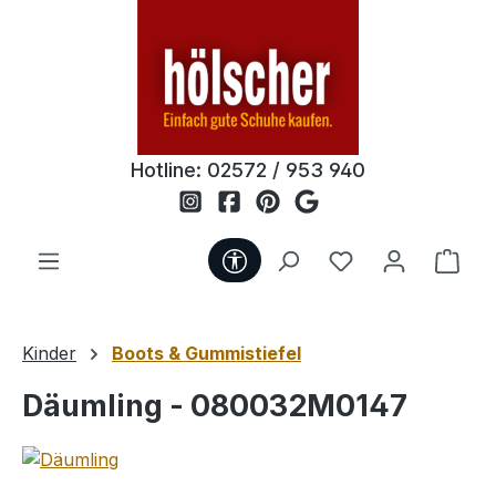
Zum Hauptinhalt springen
Hotline:
02572 / 953 940
Werkzeugleiste anzeigen
Du hast 0 Produ
Ware
Kinder
Boots & Gummistiefel
Däumling - 080032M0147