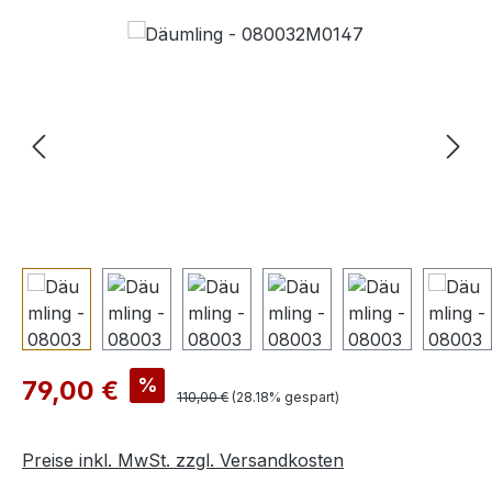
Bildergalerie überspringen
Verkaufspreis:
%
79,00 €
Regulärer Preis:
110,00 €
(28.18% gespart)
Preise inkl. MwSt. zzgl. Versandkosten