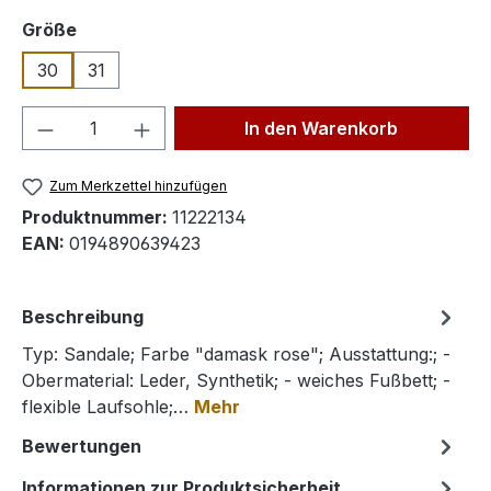
auswählen
Größe
30
31
Produkt Anzahl: Gib den gewünschten We
In den Warenkorb
Zum Merkzettel hinzufügen
Produktnummer:
11222134
EAN:
0194890639423
Beschreibung
Typ: Sandale; Farbe "damask rose"; Ausstattung:; -
Obermaterial: Leder, Synthetik; - weiches Fußbett; -
flexible Laufsohle;…
Mehr
Bewertungen
Informationen zur Produktsicherheit