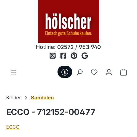
Zum Hauptinhalt springen
Hotline:
02572 / 953 940
Werkzeugleiste anzeigen
Du hast 0 Produ
Ware
Kinder
Sandalen
ECCO - 712152-00477
ECCO