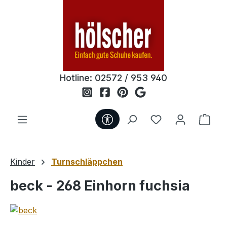
Zum Hauptinhalt springen
Hotline:
02572 / 953 940
Werkzeugleiste anzeigen
Du hast 0 Produ
Ware
Kinder
Turnschläppchen
beck - 268 Einhorn fuchsia