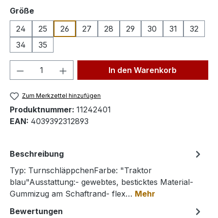
auswählen
Größe
24
25
26
27
28
29
30
31
32
34
35
Produkt Anzahl: Gib den gewünschten We
In den Warenkorb
Zum Merkzettel hinzufügen
Produktnummer:
11242401
EAN:
4039392312893
Beschreibung
Typ: TurnschläppchenFarbe: "Traktor
blau"Ausstattung:- gewebtes, besticktes Material-
Gummizug am Schaftrand- flex…
Mehr
Bewertungen