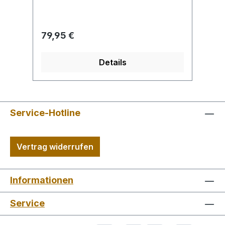
Regulärer Preis:
Re
79,95 €
7
Details
Service-Hotline
Vertrag widerrufen
Informationen
Service