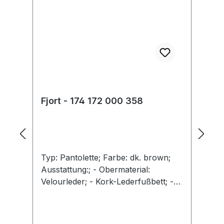
Fjort - 174 172 000 358
Fj
Typ: Pantolette; Farbe: dk. brown;
Ty
Ausstattung:; - Obermaterial:
br
Velourleder; - Kork-Lederfußbett; -
Le
Leichtzellsohle; - Riemchen mit
Ko
Schnallen
La