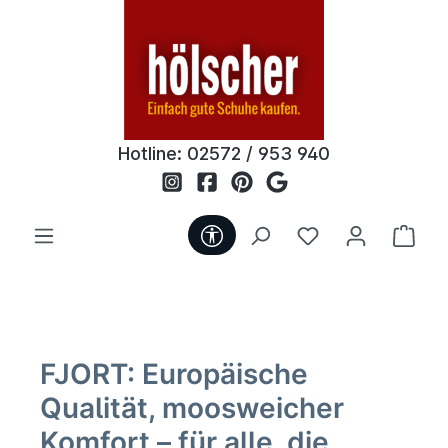
Zum Hauptinhalt springen
Hotline:
02572 / 953 940
Werkzeugleiste anzeigen
Du hast 0 Produ
Ware
FJORT: Europäische
Qualität, moosweicher
Komfort – für alle, die