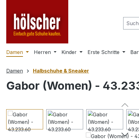
m Hauptinhalt springen
Zur Suche springen
Zur Hauptnavigation springen
Damen
Herren
Kinder
Erste Schritte
Bar
Damen
Halbschuhe & Sneaker
Gabor (Women) - 43.23
Bildergalerie überspringen