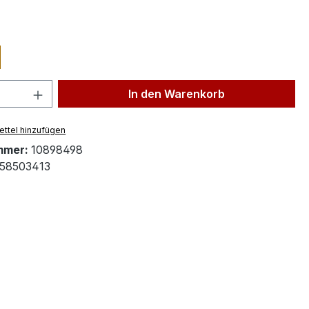
ählen
 Anzahl: Gib den gewünschten Wert ein 
In den Warenkorb
ttel hinzufügen
mmer:
10898498
58503413