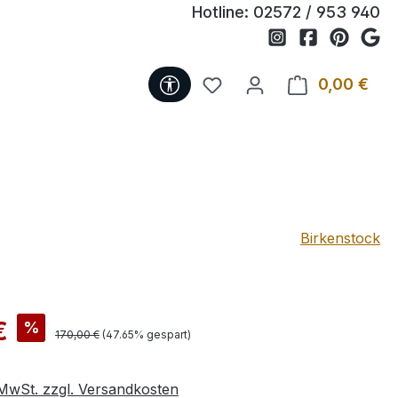
Hotline:
02572 / 953 940
Werkzeugleiste anzeigen
Du hast 0 Produkte auf 
0,00 €
Ware
Birkenstock
is:
€
%
Regulärer Preis:
170,00 €
(47.65% gespart)
. MwSt. zzgl. Versandkosten