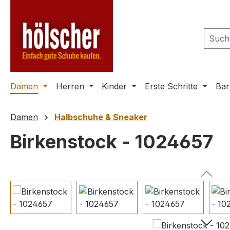
m Hauptinhalt springen
Zur Suche springen
Zur Hauptnavigation springen
Damen
Herren
Kinder
Erste Schritte
Bar
Damen
Halbschuhe & Sneaker
Birkenstock - 1024657
Bildergalerie überspringen