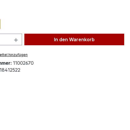
ählen
 Anzahl: Gib den gewünschten Wert ein 
In den Warenkorb
ttel hinzufügen
mmer:
11002670
18412522