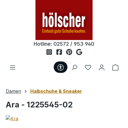
Zum Hauptinhalt springen
Hotline:
02572 / 953 940
Werkzeugleiste anzeigen
Du hast 0 Produ
Ware
Damen
Halbschuhe & Sneaker
Ara - 1225545-02