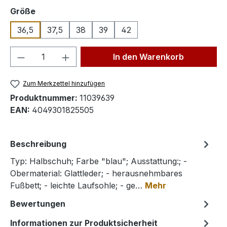
auswählen
Größe
36,5
37,5
38
39
42
Produkt Anzahl: Gib den gewünschten We
In den Warenkorb
Zum Merkzettel hinzufügen
Produktnummer:
11039639
EAN:
4049301825505
Beschreibung
Typ: Halbschuh; Farbe "blau"; Ausstattung:; -
Obermaterial: Glattleder; - herausnehmbares
Fußbett; - leichte Laufsohle; - ge…
Mehr
Bewertungen
Informationen zur Produktsicherheit