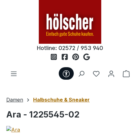
Zum Hauptinhalt springen
Hotline:
02572 / 953 940
Werkzeugleiste anzeigen
Du hast 0 Produ
Ware
Damen
Halbschuhe & Sneaker
Ara - 1225545-02