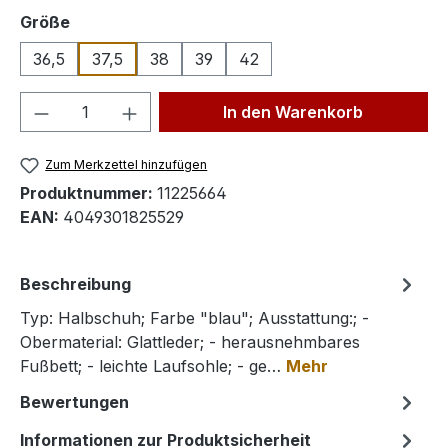
auswählen
Größe
36,5
37,5
38
39
42
Produkt Anzahl: Gib den gewünschten We
In den Warenkorb
Zum Merkzettel hinzufügen
Produktnummer:
11225664
EAN:
4049301825529
Beschreibung
Typ: Halbschuh; Farbe "blau"; Ausstattung:; -
Obermaterial: Glattleder; - herausnehmbares
Fußbett; - leichte Laufsohle; - ge…
Mehr
Bewertungen
Informationen zur Produktsicherheit