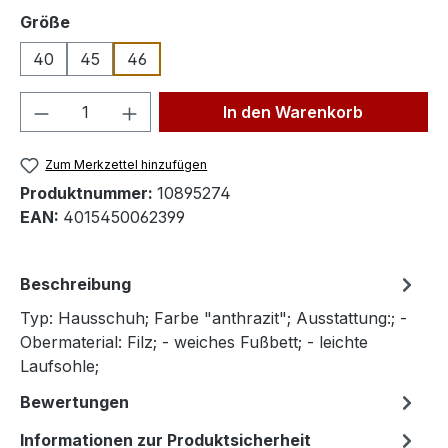
auswählen
Größe
40
45
46
Produkt Anzahl: Gib den gewünschten We
In den Warenkorb
Zum Merkzettel hinzufügen
Produktnummer:
10895274
EAN:
4015450062399
Beschreibung
Typ: Hausschuh; Farbe "anthrazit"; Ausstattung:; -
Obermaterial: Filz; - weiches Fußbett; - leichte
Laufsohle;
Bewertungen
Informationen zur Produktsicherheit