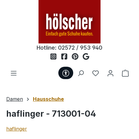
Zum Hauptinhalt springen
Hotline:
02572 / 953 940
Werkzeugleiste anzeigen
Du hast 0 Produ
Ware
Damen
Hausschuhe
haflinger - 713001-04
haflinger