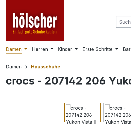
m Hauptinhalt springen
Zur Suche springen
Zur Hauptnavigation springen
Damen
Herren
Kinder
Erste Schritte
Bar
Damen
Hausschuhe
crocs - 207142 206 Yuko
Bildergalerie überspringen