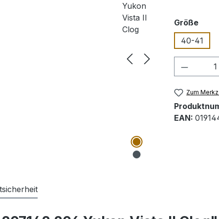
ausw
Größe
40-41
Produkt
Zum Merkze
Produktnu
EAN:
01914
sicherheit