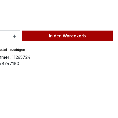
ählen
 Anzahl: Gib den gewünschten Wert ein 
In den Warenkorb
ttel hinzufügen
mmer:
11265724
48747180