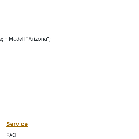
e; - Modell "Arizona";
Service
FAQ