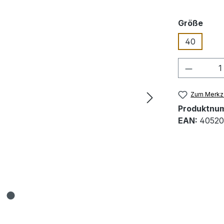
ausw
Größe
40
Produkt
Zum Merkze
Produktnu
EAN:
40520