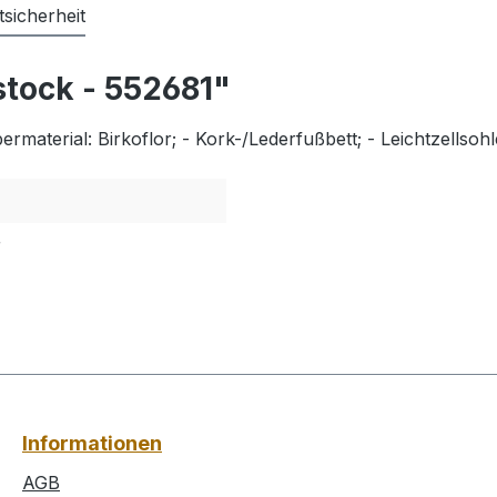
sicherheit
stock - 552681"
rmaterial: Birkoflor; - Kork-/Lederfußbett; - Leichtzellsohl
r
Informationen
AGB