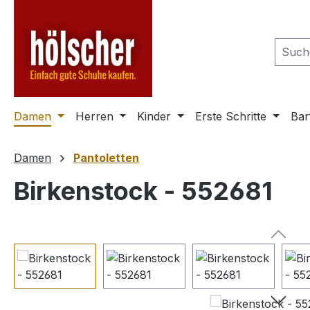
m Hauptinhalt springen
Zur Suche springen
Zur Hauptnavigation springen
Damen
Herren
Kinder
Erste Schritte
Bar
Damen
Pantoletten
Birkenstock - 552681
Bildergalerie überspringen