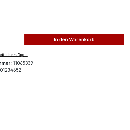
ählen
 Anzahl: Gib den gewünschten Wert ein 
In den Warenkorb
ttel hinzufügen
mmer:
11065339
01234652