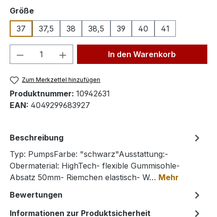
auswählen
Größe
37
37,5
38
38,5
39
40
41
Produkt Anzahl: Gib den gewünschten We
In den Warenkorb
Zum Merkzettel hinzufügen
Produktnummer:
10942631
EAN:
4049299683927
Beschreibung
Typ: PumpsFarbe: "schwarz"Ausstattung:-
Obermaterial: HighTech- flexible Gummisohle-
Absatz 50mm- Riemchen elastisch- W…
Mehr
Bewertungen
Informationen zur Produktsicherheit