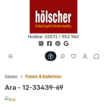
Zum Hauptinhalt springen
Hotline:
02572 / 953 940
Werkzeugleiste anzeigen
Du hast 0 Produ
Ware
Damen
Pumps & Ballerinas
Ara - 12-33439-69