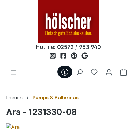
Zum Hauptinhalt springen
Hotline:
02572 / 953 940
Werkzeugleiste anzeigen
Du hast 0 Produ
Ware
Damen
Pumps & Ballerinas
Ara - 1231330-08