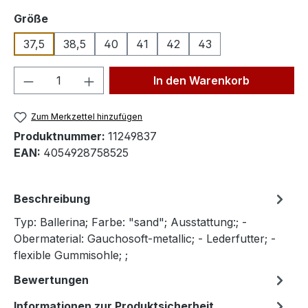
auswählen
Größe
37,5
38,5
40
41
42
43
Produkt Anzahl: Gib den gewünschten We
In den Warenkorb
Zum Merkzettel hinzufügen
Produktnummer:
11249837
EAN:
4054928758525
Beschreibung
Typ: Ballerina; Farbe: "sand"; Ausstattung:; -
Obermaterial: Gauchosoft-metallic; - Lederfutter; -
flexible Gummisohle; ;
Bewertungen
Informationen zur Produktsicherheit