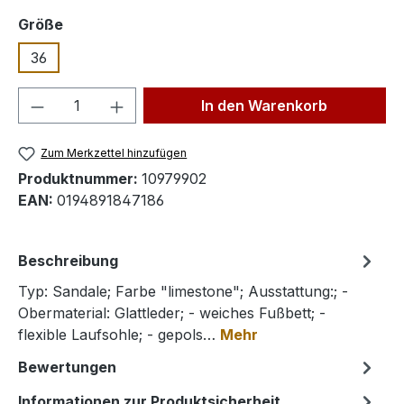
auswählen
Größe
36
Produkt Anzahl: Gib den gewünschten We
In den Warenkorb
Zum Merkzettel hinzufügen
Produktnummer:
10979902
EAN:
0194891847186
Beschreibung
Typ: Sandale; Farbe "limestone"; Ausstattung:; -
Obermaterial: Glattleder; - weiches Fußbett; -
flexible Laufsohle; - gepols…
Mehr
Bewertungen
Informationen zur Produktsicherheit