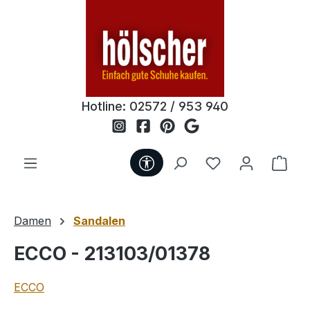
Zum Hauptinhalt springen
Hotline:
02572 / 953 940
Werkzeugleiste anzeigen
Du hast 0 Produ
Ware
Damen
Sandalen
ECCO - 213103/01378
ECCO