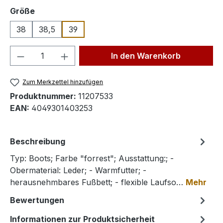
auswählen
Größe
38
38,5
39
Produkt Anzahl: Gib den gewünschten We
In den Warenkorb
Zum Merkzettel hinzufügen
Produktnummer:
11207533
EAN:
4049301403253
Beschreibung
Typ: Boots; Farbe "forrest"; Ausstattung:; -
Obermaterial: Leder; - Warmfutter; -
herausnehmbares Fußbett; - flexible Laufso…
Mehr
Bewertungen
Informationen zur Produktsicherheit