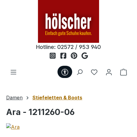
Zum Hauptinhalt springen
Hotline:
02572 / 953 940
Werkzeugleiste anzeigen
Du hast 0 Produ
Ware
Damen
Stiefeletten & Boots
Ara - 1211260-06