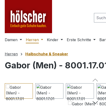
m Hauptinhalt springen
Zur Suche springen
Zur Hauptnavigation springen
Damen
Herren
Kinder
Erste Schritte
Bar
Herren
Halbschuhe & Sneaker
Gabor (Men) - 8001.17.0
Bildergalerie überspringen