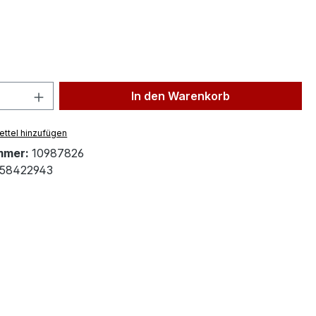
ählen
 Anzahl: Gib den gewünschten Wert ein 
In den Warenkorb
ttel hinzufügen
mmer:
10987826
58422943