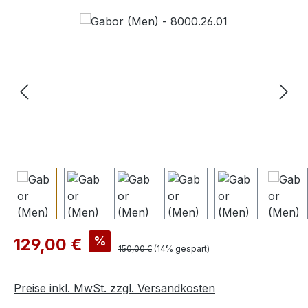
Bildergalerie überspringen
Verkaufspreis:
%
129,00 €
Regulärer Preis:
150,00 €
(14% gespart)
Preise inkl. MwSt. zzgl. Versandkosten