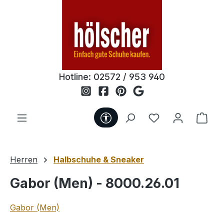
Zum Hauptinhalt springen
Hotline:
02572 / 953 940
Werkzeugleiste anzeigen
Du hast 0 Produ
Ware
Herren
Halbschuhe & Sneaker
Gabor (Men) - 8000.26.01
Gabor (Men)