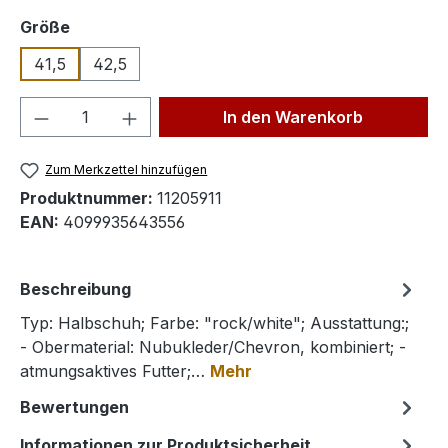
auswählen
Größe
41,5
42,5
Produkt Anzahl: Gib den gewünschten We
In den Warenkorb
Zum Merkzettel hinzufügen
Produktnummer:
11205911
EAN:
4099935643556
Beschreibung
Typ: Halbschuh; Farbe: "rock/white"; Ausstattung:;
- Obermaterial: Nubukleder/Chevron, kombiniert; -
atmungsaktives Futter;…
Mehr
Bewertungen
Informationen zur Produktsicherheit