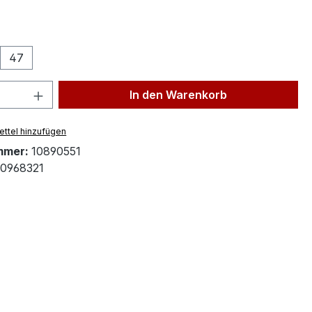
ählen
47
 Anzahl: Gib den gewünschten Wert ein 
In den Warenkorb
ttel hinzufügen
mmer:
10890551
90968321