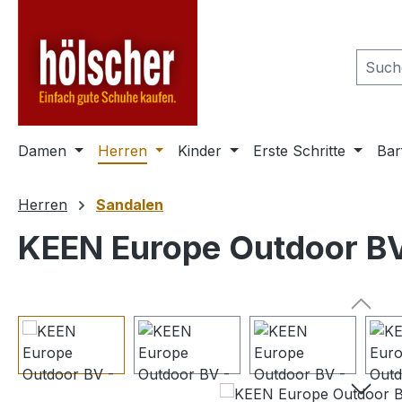
m Hauptinhalt springen
Zur Suche springen
Zur Hauptnavigation springen
Damen
Herren
Kinder
Erste Schritte
Bar
Herren
Sandalen
KEEN Europe Outdoor BV
Bildergalerie überspringen