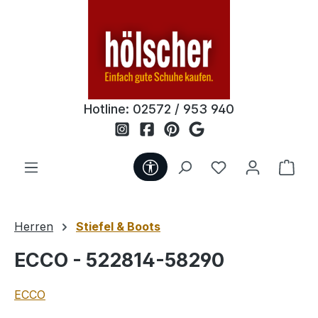
Zum Hauptinhalt springen
Hotline:
02572 / 953 940
Werkzeugleiste anzeigen
Du hast 0 Produ
Ware
Herren
Stiefel & Boots
ECCO - 522814-58290
ECCO