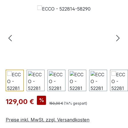
Bildergalerie überspringen
Verkaufspreis:
%
129,00 €
Regulärer Preis:
150,00 €
(14% gespart)
Preise inkl. MwSt. zzgl. Versandkosten