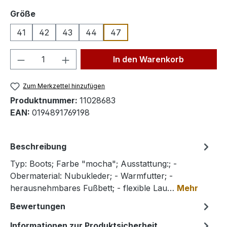
auswählen
Größe
41
42
43
44
47
Produkt Anzahl: Gib den gewünschten We
In den Warenkorb
Zum Merkzettel hinzufügen
Produktnummer:
11028683
EAN:
0194891769198
Beschreibung
Typ: Boots; Farbe "mocha"; Ausstattung:; -
Obermaterial: Nubukleder; - Warmfutter; -
herausnehmbares Fußbett; - flexible Lau…
Mehr
Bewertungen
Informationen zur Produktsicherheit