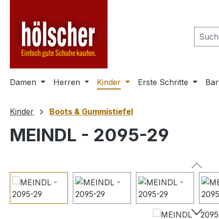
m Hauptinhalt springen
Zur Suche springen
Zur Hauptnavigation springen
Damen
Herren
Kinder
Erste Schritte
Bar
Kinder
Boots & Gummistiefel
MEINDL - 2095-29
Bildergalerie überspringen