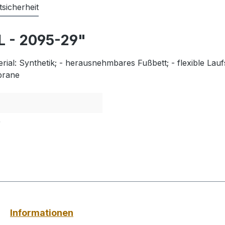
sicherheit
L - 2095-29"
erial: Synthetik; - herausnehmbares Fußbett; - flexible Lau
brane
r
Informationen