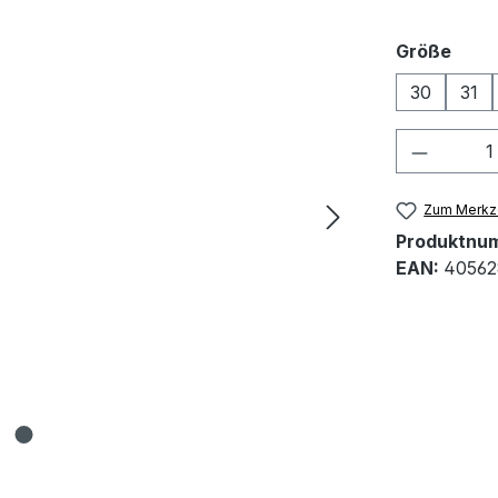
ausw
Größe
30
31
Produkt
Zum Merkze
Produktnu
EAN:
40562