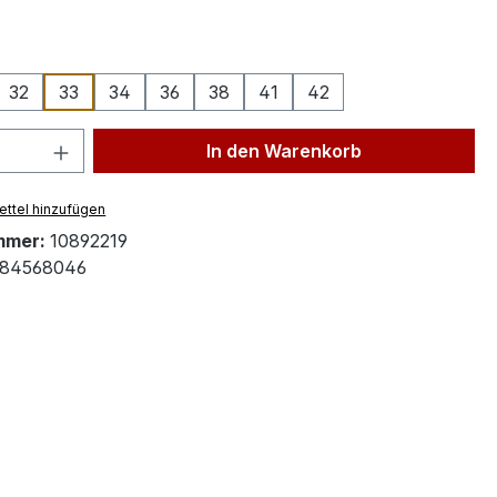
ählen
32
33
34
36
38
41
42
 Anzahl: Gib den gewünschten Wert ein 
In den Warenkorb
ttel hinzufügen
mmer:
10892219
84568046