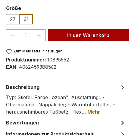
auswählen
Größe
27
31
Produkt Anzahl: Gib den gewünschten We
In den Warenkorb
Zum Merkzettel hinzufügen
Produktnummer:
10895552
EAN:
4062459388562
Beschreibung
Typ: Stiefel; Farbe "ozean"; Ausstattung:; -
Obermaterial: Nappaleder; - Warmfutterfutter; -
herausnehmbares Fußbett; - flex…
Mehr
Bewertungen
Informationen zur Produktsicherheit