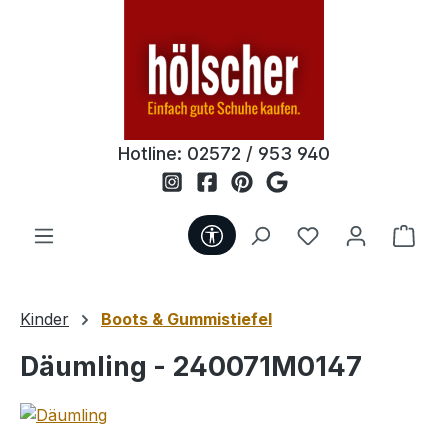
Zum Hauptinhalt springen
Hotline:
02572 / 953 940
Werkzeugleiste anzeigen
Du hast 0 Produ
Ware
Kinder
Boots & Gummistiefel
Däumling - 240071M0147