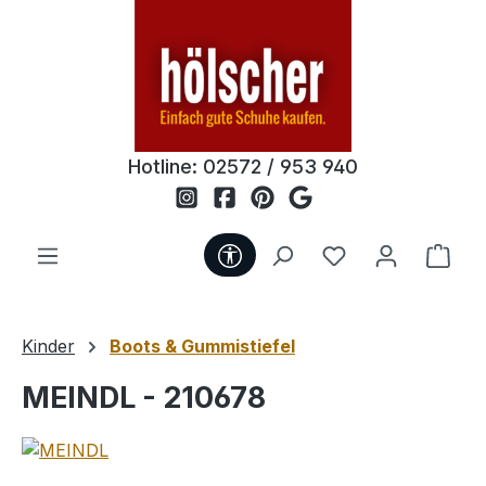
Zum Hauptinhalt springen
Hotline:
02572 / 953 940
Werkzeugleiste anzeigen
Du hast 0 Produ
Ware
Kinder
Boots & Gummistiefel
MEINDL - 210678