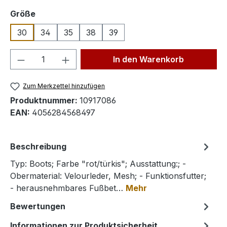
auswählen
Größe
30
34
35
38
39
Produkt Anzahl: Gib den gewünschten We
In den Warenkorb
Zum Merkzettel hinzufügen
Produktnummer:
10917086
EAN:
4056284568497
Beschreibung
Typ: Boots; Farbe "rot/türkis"; Ausstattung:; -
Obermaterial: Velourleder, Mesh; - Funktionsfutter;
- herausnehmbares Fußbet…
Mehr
Bewertungen
Informationen zur Produktsicherheit