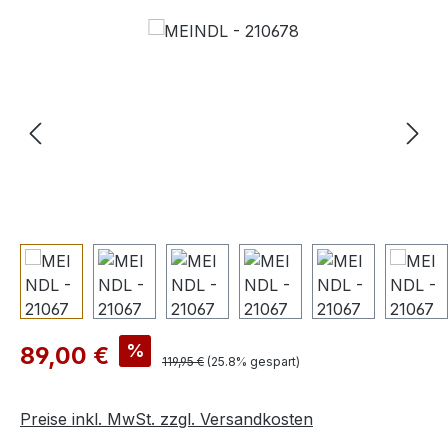
Bildergalerie überspringen
Verkaufspreis:
%
89,00 €
Regulärer Preis:
119,95 €
(25.8% gespart)
Preise inkl. MwSt. zzgl. Versandkosten