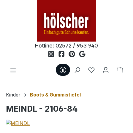
Zum Hauptinhalt springen
Hotline:
02572 / 953 940
Werkzeugleiste anzeigen
Du hast 0 Produ
Ware
Kinder
Boots & Gummistiefel
MEINDL - 2106-84