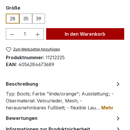
auswählen
Größe
28
35
39
Produkt Anzahl: Gib den gewünschten We
In den Warenkorb
Zum Merkzettel hinzufügen
Produktnummer:
11212225
EAN:
4056284673689
Beschreibung
Typ: Boots; Farbe "linde/orange"; Ausstattung:; -
Obermaterial: Velourleder, Mesh; -
herausnehmbares Fußbett; - flexible Lau…
Mehr
Bewertungen
Informationen zur Produktsicherheit