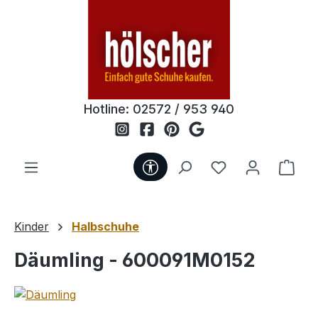
Zum Hauptinhalt springen
Hotline:
02572 / 953 940
Werkzeugleiste anzeigen
Du hast 0 Produ
Ware
Kinder
Halbschuhe
Däumling - 600091M0152