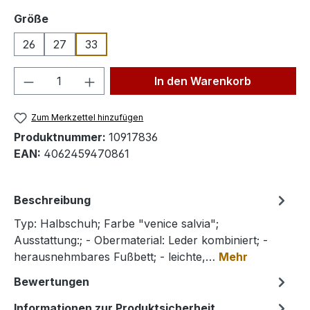
auswählen
Größe
26
27
33
Produkt Anzahl: Gib den gewünschten We
In den Warenkorb
Zum Merkzettel hinzufügen
Produktnummer:
10917836
EAN:
4062459470861
Beschreibung
Typ: Halbschuh; Farbe "venice salvia";
Ausstattung:; - Obermaterial: Leder kombiniert; -
herausnehmbares Fußbett; - leichte,…
Mehr
Bewertungen
Informationen zur Produktsicherheit