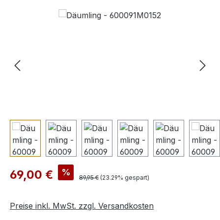
Bildergalerie überspringen
Verkaufspreis:
%
69,00 €
Regulärer Preis:
89,95 €
(23.29% gespart)
Preise inkl. MwSt. zzgl. Versandkosten