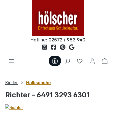
Zum Hauptinhalt springen
Hotline:
02572 / 953 940
Werkzeugleiste anzeigen
Du hast 0 Produ
Ware
Kinder
Halbschuhe
Richter - 6491 3293 6301