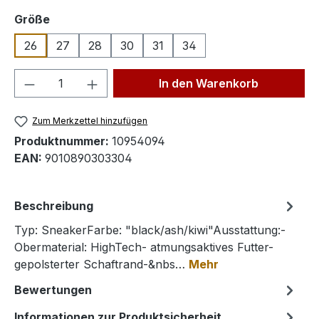
auswählen
Größe
26
27
28
30
31
34
Produkt Anzahl: Gib den gewünschten We
In den Warenkorb
Zum Merkzettel hinzufügen
Produktnummer:
10954094
EAN:
9010890303304
Beschreibung
Typ: SneakerFarbe: "black/ash/kiwi"Ausstattung:-
Obermaterial: HighTech- atmungsaktives Futter-
gepolsterter Schaftrand-&nbs…
Mehr
Bewertungen
Informationen zur Produktsicherheit