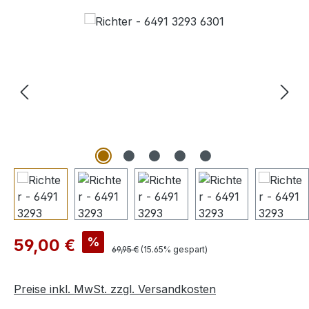
Bildergalerie überspringen
Verkaufspreis:
%
59,00 €
Regulärer Preis:
69,95 €
(15.65% gespart)
Preise inkl. MwSt. zzgl. Versandkosten