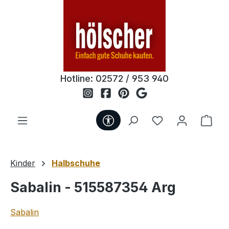
Zum Hauptinhalt springen
Hotline:
02572 / 953 940
Werkzeugleiste anzeigen
Du hast 0 Produ
Ware
Kinder
Halbschuhe
Sabalin - 515587354 Arg
Sabalin