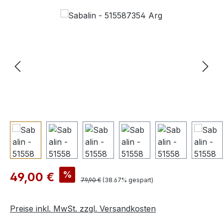
Bildergalerie überspringen
Verkaufspreis:
%
49,00 €
Regulärer Preis:
79,90 €
(38.67% gespart)
Preise inkl. MwSt. zzgl. Versandkosten