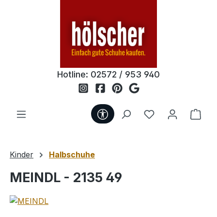
Zum Hauptinhalt springen
Hotline:
02572 / 953 940
Werkzeugleiste anzeigen
Du hast 0 Produ
Ware
Kinder
Halbschuhe
MEINDL - 2135 49