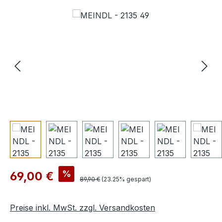
Bildergalerie überspringen
Verkaufspreis:
%
69,00 €
Regulärer Preis:
89,90 €
(23.25% gespart)
Preise inkl. MwSt. zzgl. Versandkosten