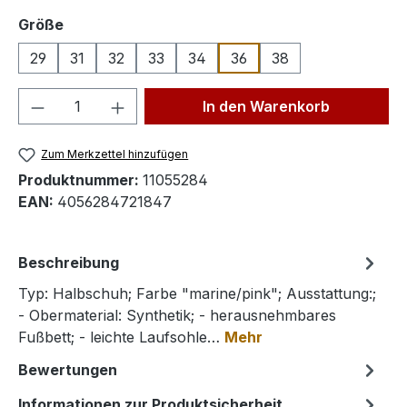
auswählen
Größe
29
31
32
33
34
36
38
Produkt Anzahl: Gib den gewünschten We
In den Warenkorb
Zum Merkzettel hinzufügen
Produktnummer:
11055284
EAN:
4056284721847
Beschreibung
Typ: Halbschuh; Farbe "marine/pink"; Ausstattung:;
- Obermaterial: Synthetik; - herausnehmbares
Fußbett; - leichte Laufsohle…
Mehr
Bewertungen
Informationen zur Produktsicherheit