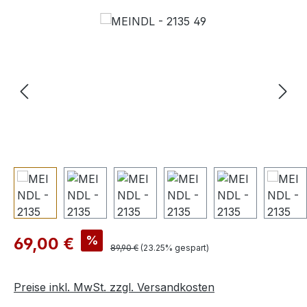
Bildergalerie überspringen
Verkaufspreis:
%
69,00 €
Regulärer Preis:
89,90 €
(23.25% gespart)
Preise inkl. MwSt. zzgl. Versandkosten