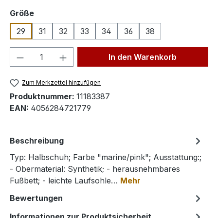
auswählen
Größe
29
31
32
33
34
36
38
Produkt Anzahl: Gib den gewünschten We
In den Warenkorb
Zum Merkzettel hinzufügen
Produktnummer:
11183387
EAN:
4056284721779
Beschreibung
Typ: Halbschuh; Farbe "marine/pink"; Ausstattung:;
- Obermaterial: Synthetik; - herausnehmbares
Fußbett; - leichte Laufsohle…
Mehr
Bewertungen
Informationen zur Produktsicherheit