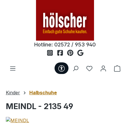
Zum Hauptinhalt springen
Hotline:
02572 / 953 940
Werkzeugleiste anzeigen
Du hast 0 Produ
Ware
Kinder
Halbschuhe
MEINDL - 2135 49