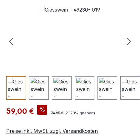
Bildergalerie überspringen
Verkaufspreis:
%
59,00 €
Regulärer Preis:
74,95 €
(21.28% gespart)
Preise inkl. MwSt. zzgl. Versandkosten