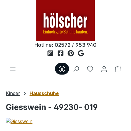
Zum Hauptinhalt springen
Hotline:
02572 / 953 940
Werkzeugleiste anzeigen
Du hast 0 Produ
Ware
Kinder
Hausschuhe
Giesswein - 49230- 019