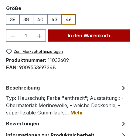
auswählen
Größe
36
38
40
43
46
Produkt Anzahl: Gib den gewünschten We
In den Warenkorb
Zum Merkzettel hinzufügen
Produktnummer:
11032609
EAN:
9009553697348
Beschreibung
Typ: Hausschuh; Farbe "anthrazit"; Ausstattung:; -
Obermaterial: Merinowolle; - weiche Decksohle; -
superflexible Gummilaufs…
Mehr
Bewertungen
Informationen zur Produktsicherheit