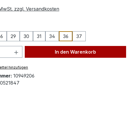
. MwSt. zzgl. Versandkosten
ählen
26
29
30
31
34
36
37
 Anzahl: Gib den gewünschten Wert ein 
In den Warenkorb
ttel hinzufügen
mmer:
10949206
90521847