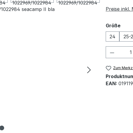
Preise inkl
ausw
Größe
24
25-
Produkt
Zum Merkze
Produktnu
EAN:
01911