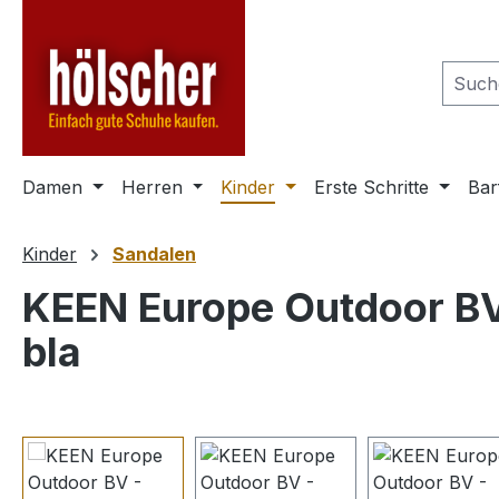
m Hauptinhalt springen
Zur Suche springen
Zur Hauptnavigation springen
Damen
Herren
Kinder
Erste Schritte
Bar
Kinder
Sandalen
KEEN Europe Outdoor B
bla
Bildergalerie überspringen