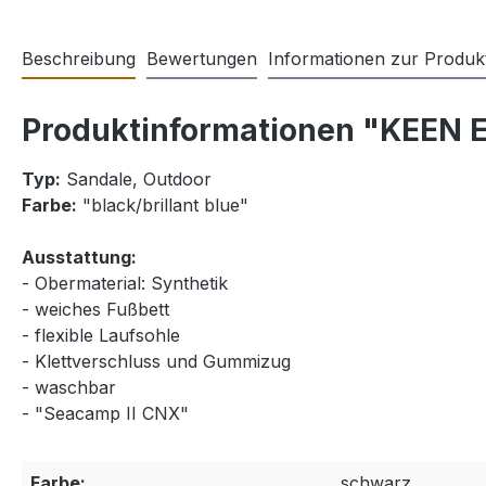
Beschreibung
Bewertungen
Informationen zur Produkt
Produktinformationen "KEEN E
Typ:
Sandale, Outdoor
Farbe:
"black/brillant blue"
Ausstattung:
- Obermaterial: Synthetik
- weiches Fußbett
- flexible Laufsohle
- Klettverschluss und Gummizug
- waschbar
- "Seacamp II CNX"
Farbe:
schwarz