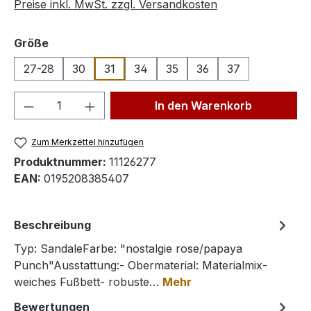
Preise inkl. MwSt. zzgl. Versandkosten
auswählen
Größe
27-28
30
31
34
35
36
37
Produkt Anzahl: Gib den gewünschten We
In den Warenkorb
Zum Merkzettel hinzufügen
Produktnummer:
11126277
EAN:
0195208385407
Beschreibung
Typ: SandaleFarbe: "nostalgie rose/papaya
Punch"Ausstattung:- Obermaterial: Materialmix-
weiches Fußbett- robuste…
Mehr
Bewertungen