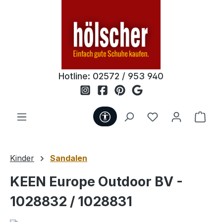
Zum Hauptinhalt springen
Hotline:
02572 / 953 940
Werkzeugleiste anzeigen
Du hast 0 Produ
Ware
Kinder
Sandalen
KEEN Europe Outdoor BV -
1028832 / 1028831