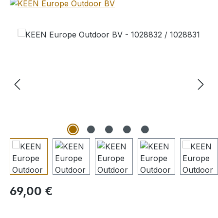
Bildergalerie überspringen
Regulärer Preis:
69,00 €