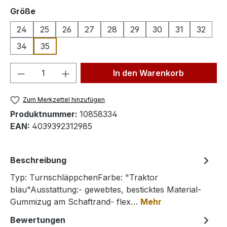
auswählen
Größe
24
25
26
27
28
29
30
31
32
34
35
Produkt Anzahl: Gib den gewünschten We
In den Warenkorb
Zum Merkzettel hinzufügen
Produktnummer:
10858334
EAN:
4039392312985
Beschreibung
Typ: TurnschläppchenFarbe: "Traktor
blau"Ausstattung:- gewebtes, besticktes Material-
Gummizug am Schaftrand- flex…
Mehr
Bewertungen