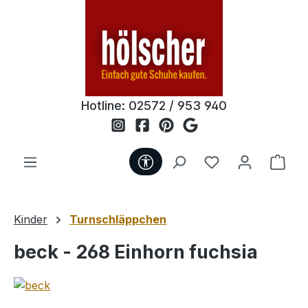
Zum Hauptinhalt springen
Hotline:
02572 / 953 940
Werkzeugleiste anzeigen
Du hast 0 Produ
Ware
Kinder
Turnschläppchen
beck - 268 Einhorn fuchsia