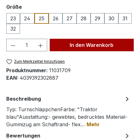
auswählen
Größe
23
24
25
26
27
28
29
30
31
32
Produkt Anzahl: Gib den gewünschten We
In den Warenkorb
Zum Merkzettel hinzufügen
Produktnummer:
11031709
EAN:
4039392302887
Beschreibung
Typ: TurnschläppchenFarbe: "Traktor
blau"Ausstattung:- gewebtes, bedrucktes Material-
Gummizug am Schaftrand- flex…
Mehr
Bewertungen