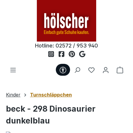
Zum Hauptinhalt springen
Hotline:
02572 / 953 940
Werkzeugleiste anzeigen
Du hast 0 Produ
Ware
Kinder
Turnschläppchen
beck - 298 Dinosaurier
dunkelblau