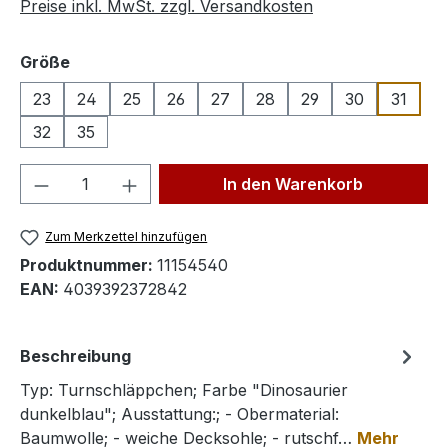
Preise inkl. MwSt. zzgl. Versandkosten
auswählen
Größe
23
24
25
26
27
28
29
30
31
32
35
Produkt Anzahl: Gib den gewünschten We
In den Warenkorb
Zum Merkzettel hinzufügen
Produktnummer:
11154540
EAN:
4039392372842
Beschreibung
Typ: Turnschläppchen; Farbe "Dinosaurier
dunkelblau"; Ausstattung:; - Obermaterial:
Baumwolle; - weiche Decksohle; - rutschf…
Mehr