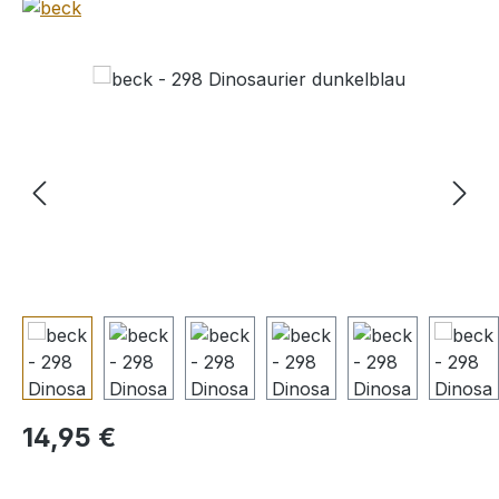
Bildergalerie überspringen
Regulärer Preis:
14,95 €